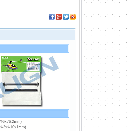
Φ6x76.2mm)
Φ3xΦ10x1mm)