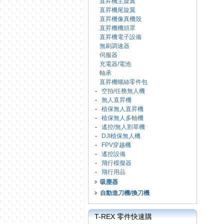
直昇機主旋翼
直昇機尾旋翼
直昇機像真機殼
直昇機機頭罩
直昇機電子設備
無刷調速器
伺服器
充電器/電池
軸承
直昇機螺絲零件包
-
空拍/任務無人機
-
無人直昇機
-
植保無人直昇機
-
植保無人多軸機
-
遙控/無人割草機
-
DJI植保無人機
-
FPV穿越機
-
遙控設備
-
飛行模擬器
-
飛行用品
吸塵器
自動進刀機/換刀機
T-REX 零件快速購