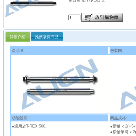
會員售價:NT$ 161 元
詳細介紹
推薦購買商品
產品圖:
包裝圖:
功能說明:
商品規格:
●適用於T-REX 500.
●橫軸 x 2(Φ5x
●橫軸華司 x 2(