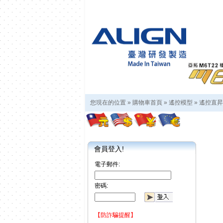
您現在的位置 »
購物車首頁
»
遙控模型
»
遙控直昇
會員登入!
電子郵件:
密碼:
【防詐騙提醒】