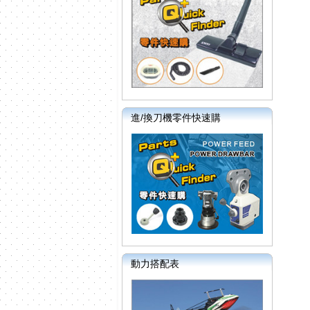
進/換刀機零件快速購
動力搭配表