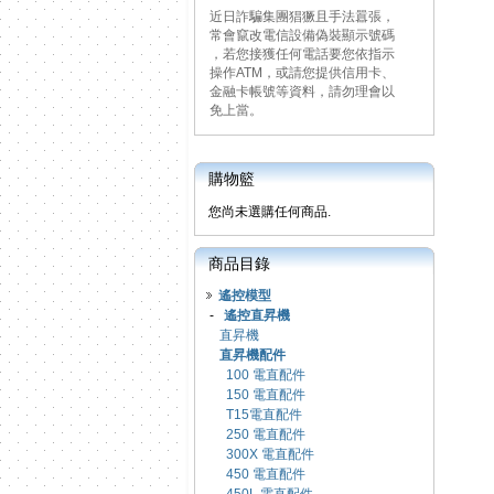
近日詐騙集團猖獗且手法囂張，
常會竄改電信設備偽裝顯示號碼
，若您接獲任何電話要您依指示
操作ATM，或請您提供信用卡、
金融卡帳號等資料，請勿理會以
免上當。
購物籃
您尚未選購任何商品.
商品目錄
遙控模型
-
遙控直昇機
直昇機
直昇機配件
100 電直配件
150 電直配件
T15電直配件
250 電直配件
300X 電直配件
450 電直配件