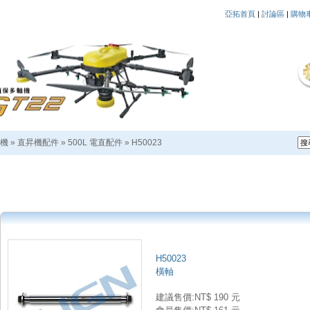
亞拓首頁
|
討論區
|
購物
機
»
直昇機配件
»
500L 電直配件
»
H50023
H50023
橫軸
建議售價:NT$ 190 元