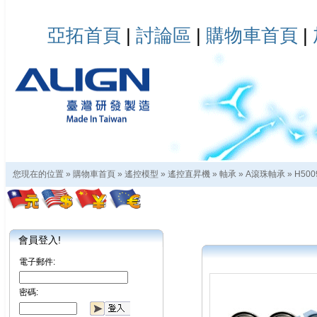
亞拓首頁
|
討論區
|
購物車首頁
|
您現在的位置 »
購物車首頁
»
遙控模型
»
遙控直昇機
»
軸承
»
A滾珠軸承
»
H500
會員登入!
電子郵件:
密碼: