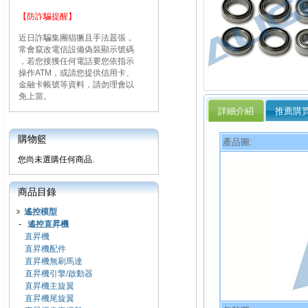
【防詐騙提醒】
近日詐騙集團猖獗且手法囂張，
常會竄改電信設備偽裝顯示號碼
，若您接獲任何電話要您依指示
操作ATM，或請您提供信用卡、
金融卡帳號等資料，請勿理會以
免上當。
詳細介紹
推薦購
購物籃
產品圖:
您尚未選購任何商品.
商品目錄
遙控模型
-
遙控直昇機
直昇機
直昇機配件
直昇機無刷馬達
直昇機引擎/啟動器
直昇機主旋翼
直昇機尾旋翼