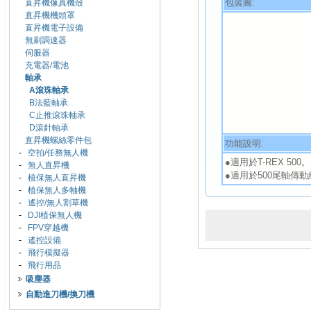
包裝圖:
直昇機像真機殼
直昇機機頭罩
直昇機電子設備
無刷調速器
伺服器
充電器/電池
軸承
A滾珠軸承
B法藍軸承
C止推滾珠軸承
D滾針軸承
直昇機螺絲零件包
功能說明:
-
空拍/任務無人機
●適用於T-REX 500。
-
無人直昇機
●適用於500尾軸傳動
-
植保無人直昇機
-
植保無人多軸機
-
遙控/無人割草機
-
DJI植保無人機
-
FPV穿越機
-
遙控設備
-
飛行模擬器
-
飛行用品
吸塵器
自動進刀機/換刀機