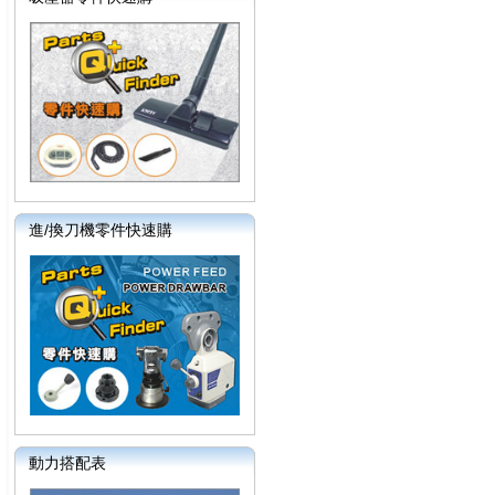
進/換刀機零件快速購
動力搭配表