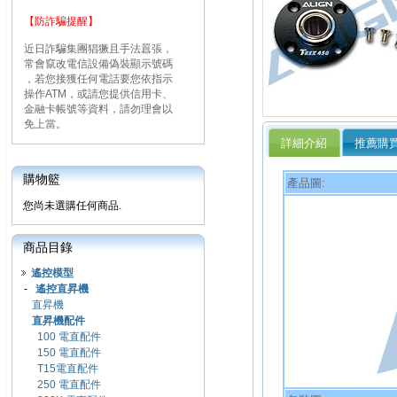
【防詐騙提醒】
近日詐騙集團猖獗且手法囂張，
常會竄改電信設備偽裝顯示號碼
，若您接獲任何電話要您依指示
操作ATM，或請您提供信用卡、
金融卡帳號等資料，請勿理會以
免上當。
詳細介紹
推薦購
購物籃
產品圖:
您尚未選購任何商品.
商品目錄
遙控模型
-
遙控直昇機
直昇機
直昇機配件
100 電直配件
150 電直配件
T15電直配件
250 電直配件