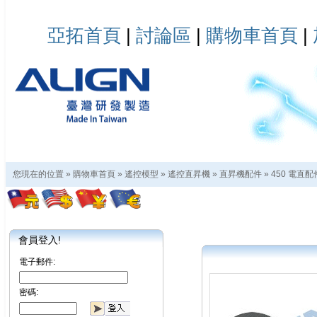
亞拓首頁
|
討論區
|
購物車首頁
|
您現在的位置 »
購物車首頁
»
遙控模型
»
遙控直昇機
»
直昇機配件
»
450 電直配
會員登入!
電子郵件:
密碼: