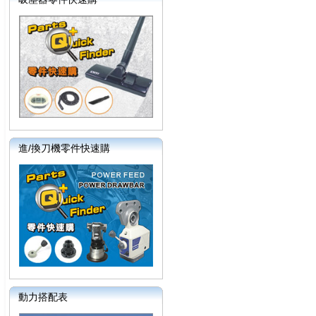
進/換刀機零件快速購
動力搭配表