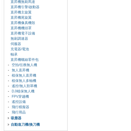
直昇機無刷馬達
直昇機引擎/啟動器
直昇機主旋翼
直昇機尾旋翼
直昇機像真機殼
直昇機機頭罩
直昇機電子設備
無刷調速器
伺服器
充電器/電池
軸承
直昇機螺絲零件包
-
空拍/任務無人機
-
無人直昇機
-
植保無人直昇機
-
植保無人多軸機
-
遙控/無人割草機
-
DJI植保無人機
-
FPV穿越機
-
遙控設備
-
飛行模擬器
-
飛行用品
吸塵器
自動進刀機/換刀機