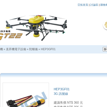
亞拓首頁
|
討論區
|
購物
機
»
直昇機電子設備
»
陀螺儀
»
HEP3GF01
HEP3GF01
3G 訊號線
建議售價:NT$ 360 元