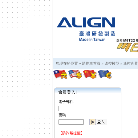
您現在的位置 »
購物車首頁
»
遙控模型
»
遙控直昇
會員登入!
電子郵件:
密碼:
【防詐騙提醒】