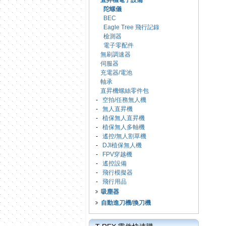
直昇機電子設備
陀螺儀
BEC
Eagle Tree 飛行記錄
檢測器
電子零配件
無刷調速器
伺服器
充電器/電池
軸承
直昇機螺絲零件包
-
空拍/任務無人機
-
無人直昇機
-
植保無人直昇機
-
植保無人多軸機
-
遙控/無人割草機
-
DJI植保無人機
-
FPV穿越機
-
遙控設備
-
飛行模擬器
-
飛行用品
吸塵器
自動進刀機/換刀機