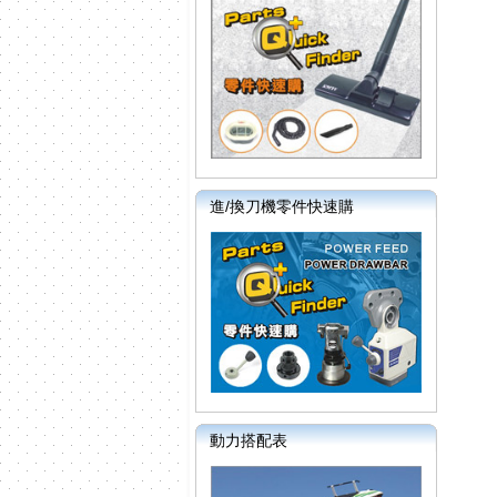
進/換刀機零件快速購
動力搭配表