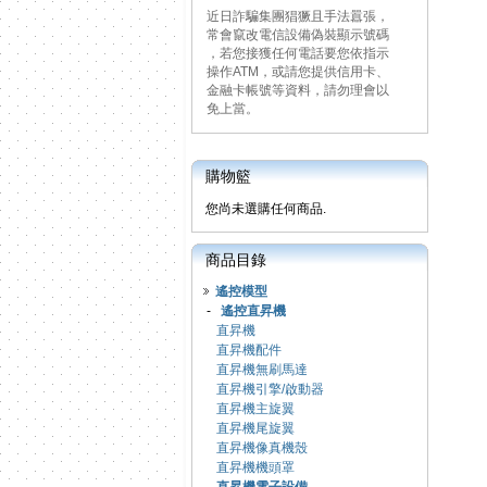
近日詐騙集團猖獗且手法囂張，
常會竄改電信設備偽裝顯示號碼
，若您接獲任何電話要您依指示
操作ATM，或請您提供信用卡、
金融卡帳號等資料，請勿理會以
免上當。
購物籃
您尚未選購任何商品.
商品目錄
遙控模型
-
遙控直昇機
直昇機
直昇機配件
直昇機無刷馬達
直昇機引擎/啟動器
直昇機主旋翼
直昇機尾旋翼
直昇機像真機殼
直昇機機頭罩