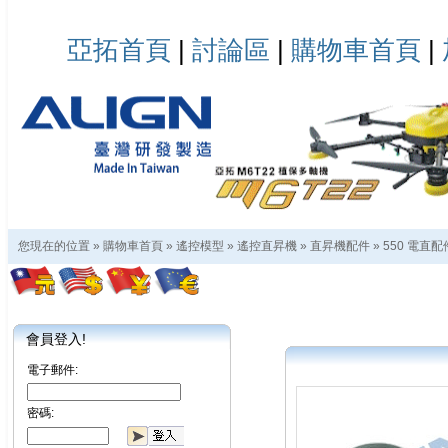
亞拓首頁
|
討論區
|
購物車首頁
|
您現在的位置 »
購物車首頁
»
遙控模型
»
遙控直昇機
»
直昇機配件
»
550 電直配
會員登入!
電子郵件:
密碼: