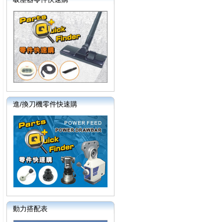
進/換刀機零件快速購
動力搭配表