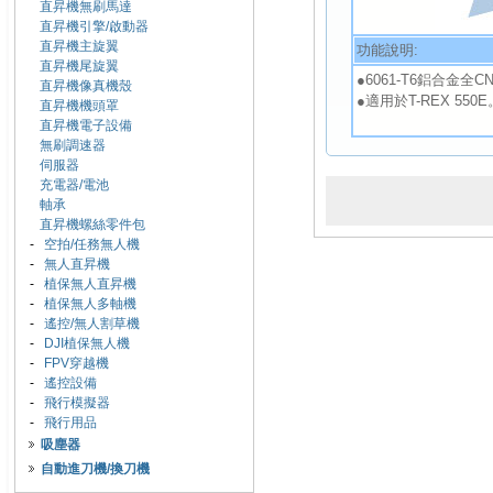
直昇機無刷馬達
直昇機引擎/啟動器
直昇機主旋翼
功能說明:
直昇機尾旋翼
●6061-T6鋁合金全
直昇機像真機殼
●適用於T-REX 550E
直昇機機頭罩
直昇機電子設備
無刷調速器
伺服器
充電器/電池
軸承
直昇機螺絲零件包
-
空拍/任務無人機
-
無人直昇機
-
植保無人直昇機
-
植保無人多軸機
-
遙控/無人割草機
-
DJI植保無人機
-
FPV穿越機
-
遙控設備
-
飛行模擬器
-
飛行用品
吸塵器
自動進刀機/換刀機