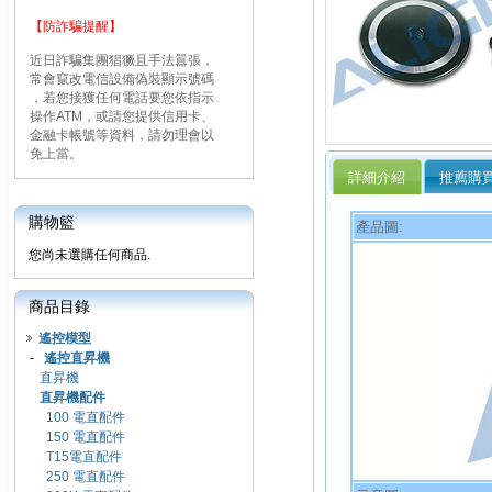
【防詐騙提醒】
近日詐騙集團猖獗且手法囂張，
常會竄改電信設備偽裝顯示號碼
，若您接獲任何電話要您依指示
操作ATM，或請您提供信用卡、
金融卡帳號等資料，請勿理會以
免上當。
詳細介紹
推薦購
購物籃
產品圖:
您尚未選購任何商品.
商品目錄
遙控模型
-
遙控直昇機
直昇機
直昇機配件
100 電直配件
150 電直配件
T15電直配件
250 電直配件