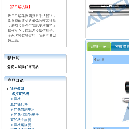
【防詐騙提醒】
近日詐騙集團猖獗且手法囂張，
常會竄改電信設備偽裝顯示號碼
，若您接獲任何電話要您依指示
操作ATM，或請您提供信用卡、
金融卡帳號等資料，請勿理會以
免上當。
詳細介紹
推薦購
購物籃
產品圖:
您尚未選購任何商品.
商品目錄
遙控模型
-
遙控直昇機
直昇機
直昇機配件
直昇機無刷馬達
直昇機引擎/啟動器
直昇機主旋翼
直昇機尾旋翼