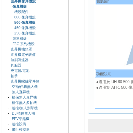
包裝圖:
直昇機像真機殼
像真機殼
機殼配件
600 像真機殼
500 像真機殼
450 像真機殼
250 像真機殼
競速機殼
F3C 系列機殼
直昇機機頭罩
直昇機電子設備
無刷調速器
伺服器
充電器/電池
功能說明:
軸承
直昇機螺絲零件包
●適用於 UH-60 500
-
空拍/任務無人機
●適用於 AH-1 500 
-
無人直昇機
-
植保無人直昇機
-
植保無人多軸機
-
遙控/無人割草機
-
DJI植保無人機
-
FPV穿越機
-
遙控設備
-
飛行模擬器