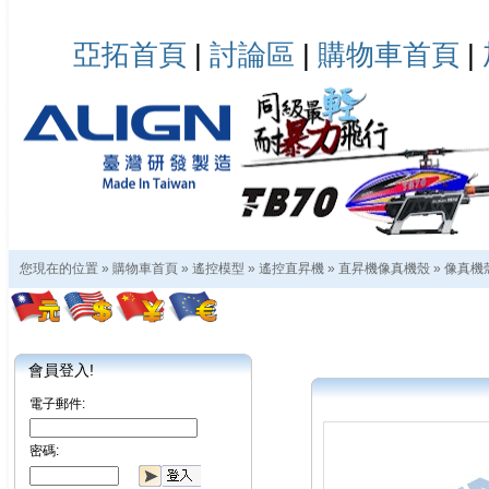
亞拓首頁
|
討論區
|
購物車首頁
|
您現在的位置 »
購物車首頁
»
遙控模型
»
遙控直昇機
»
直昇機像真機殼
»
像真機
會員登入!
電子郵件:
密碼: