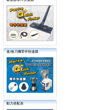
進/換刀機零件快速購
動力搭配表