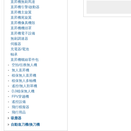
直昇機無刷馬達
直昇機引擎/啟動器
直昇機主旋翼
直昇機尾旋翼
直昇機像真機殼
直昇機機頭罩
直昇機電子設備
無刷調速器
伺服器
充電器/電池
軸承
直昇機螺絲零件包
-
空拍/任務無人機
-
無人直昇機
-
植保無人直昇機
-
植保無人多軸機
-
遙控/無人割草機
-
DJI植保無人機
-
FPV穿越機
-
遙控設備
-
飛行模擬器
-
飛行用品
吸塵器
自動進刀機/換刀機