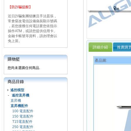
【防詐騙提醒】
近日詐騙集團猖獗且手法囂張，
常會竄改電信設備偽裝顯示號碼
，若您接獲任何電話要您依指示
操作ATM，或請您提供信用卡、
金融卡帳號等資料，請勿理會以
免上當。
詳細介紹
推薦購
購物籃
產品圖:
您尚未選購任何商品.
商品目錄
遙控模型
-
遙控直昇機
直昇機
直昇機配件
100 電直配件
150 電直配件
T15電直配件
250 電直配件