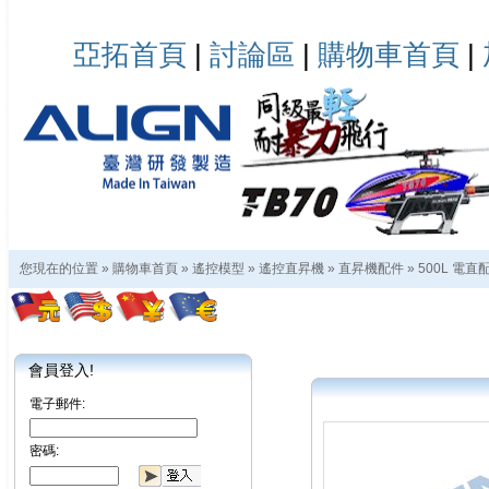
亞拓首頁
|
討論區
|
購物車首頁
|
您現在的位置 »
購物車首頁
»
遙控模型
»
遙控直昇機
»
直昇機配件
»
500L 電直
會員登入!
電子郵件:
密碼: