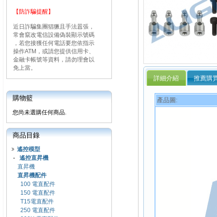
【防詐騙提醒】
近日詐騙集團猖獗且手法囂張，
常會竄改電信設備偽裝顯示號碼
，若您接獲任何電話要您依指示
操作ATM，或請您提供信用卡、
金融卡帳號等資料，請勿理會以
免上當。
詳細介紹
推薦購
購物籃
產品圖:
您尚未選購任何商品.
商品目錄
遙控模型
-
遙控直昇機
直昇機
直昇機配件
100 電直配件
150 電直配件
T15電直配件
250 電直配件