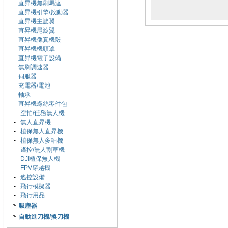
直昇機無刷馬達
直昇機引擎/啟動器
直昇機主旋翼
直昇機尾旋翼
直昇機像真機殼
直昇機機頭罩
直昇機電子設備
無刷調速器
伺服器
充電器/電池
軸承
直昇機螺絲零件包
-
空拍/任務無人機
-
無人直昇機
-
植保無人直昇機
-
植保無人多軸機
-
遙控/無人割草機
-
DJI植保無人機
-
FPV穿越機
-
遙控設備
-
飛行模擬器
-
飛行用品
吸塵器
自動進刀機/換刀機