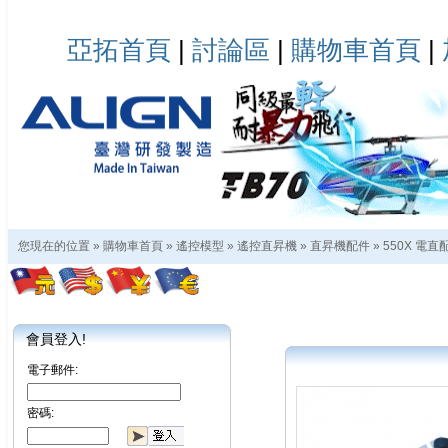
亞拓首頁
|
討論區
|
購物車首頁
|
您現在的位置 »
購物車首頁
»
遙控模型
»
遙控直昇機
»
直昇機配件
»
550X 電直
會員登入!
電子郵件:
密碼: