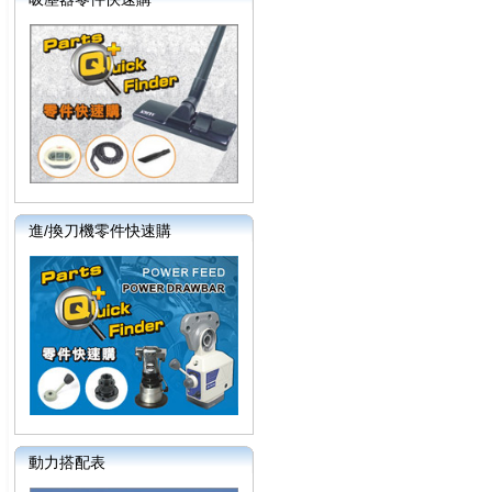
進/換刀機零件快速購
動力搭配表