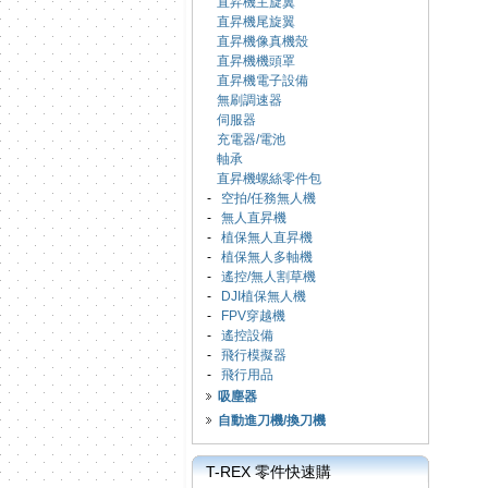
直昇機主旋翼
直昇機尾旋翼
直昇機像真機殼
直昇機機頭罩
直昇機電子設備
無刷調速器
伺服器
充電器/電池
軸承
直昇機螺絲零件包
-
空拍/任務無人機
-
無人直昇機
-
植保無人直昇機
-
植保無人多軸機
-
遙控/無人割草機
-
DJI植保無人機
-
FPV穿越機
-
遙控設備
-
飛行模擬器
-
飛行用品
吸塵器
自動進刀機/換刀機
T-REX 零件快速購