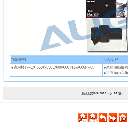
功能說明:
商品規格:
●適用於T-REX 550X/550E/600/600 Nitro/600PRO。
●尾前傳動齒輪箱
●半圓頭內六角自
產品上架時間 2013 一月 14 週一.