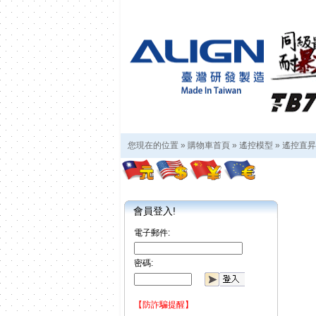
您現在的位置 »
購物車首頁
»
遙控模型
»
遙控直昇
會員登入!
電子郵件:
密碼:
【防詐騙提醒】