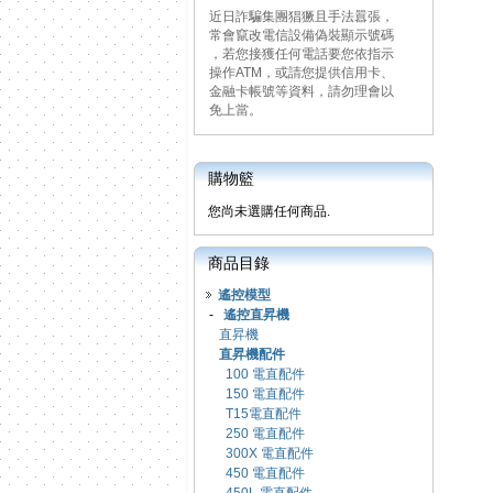
近日詐騙集團猖獗且手法囂張，
常會竄改電信設備偽裝顯示號碼
，若您接獲任何電話要您依指示
操作ATM，或請您提供信用卡、
金融卡帳號等資料，請勿理會以
免上當。
購物籃
您尚未選購任何商品.
商品目錄
遙控模型
-
遙控直昇機
直昇機
直昇機配件
100 電直配件
150 電直配件
T15電直配件
250 電直配件
300X 電直配件
450 電直配件