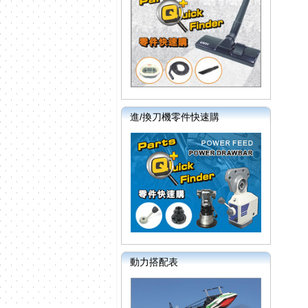
進/換刀機零件快速購
動力搭配表