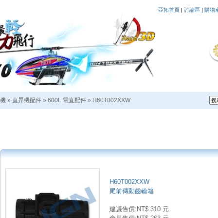
亞拓首頁
|
討論區
|
購物
機
»
直昇機配件
»
600L 電直配件
»
H60T002XXW
H60T002XXW
尾前傳動齒輪箱
建議售價:NT$ 310 元