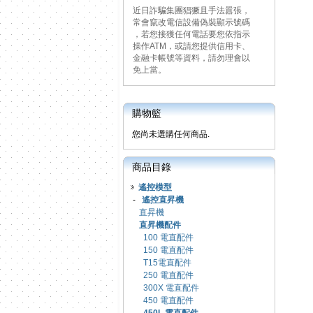
近日詐騙集團猖獗且手法囂張，
常會竄改電信設備偽裝顯示號碼
，若您接獲任何電話要您依指示
操作ATM，或請您提供信用卡、
金融卡帳號等資料，請勿理會以
免上當。
購物籃
您尚未選購任何商品.
商品目錄
遙控模型
-
遙控直昇機
直昇機
直昇機配件
100 電直配件
150 電直配件
T15電直配件
250 電直配件
300X 電直配件
450 電直配件