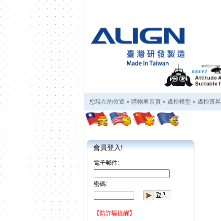
您現在的位置 »
購物車首頁
»
遙控模型
»
遙控直昇
會員登入!
電子郵件:
密碼:
【防詐騙提醒】