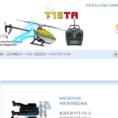
亞拓首頁
|
討論區
|
購物
機
»
直昇機配件
»
450L 電直配件
»
H45T007XXW
H45T007XXW
450L尾管固定座組
建議售價:NT$ 220 元