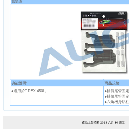
包裝圖:
功能說明:
商品規格:
●適用於T-REX 450L。
●軸傳尾管固定座
●軸傳尾管固定座
●六角機身鋁柱 x 
產品上架時間 2013 八月 30 週五.