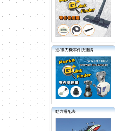
進/換刀機零件快速購
動力搭配表