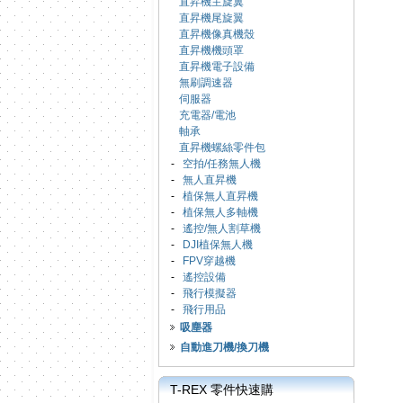
直昇機主旋翼
直昇機尾旋翼
直昇機像真機殼
直昇機機頭罩
直昇機電子設備
無刷調速器
伺服器
充電器/電池
軸承
直昇機螺絲零件包
-
空拍/任務無人機
-
無人直昇機
-
植保無人直昇機
-
植保無人多軸機
-
遙控/無人割草機
-
DJI植保無人機
-
FPV穿越機
-
遙控設備
-
飛行模擬器
-
飛行用品
吸塵器
自動進刀機/換刀機
T-REX 零件快速購