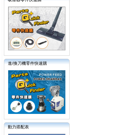
進/換刀機零件快速購
動力搭配表