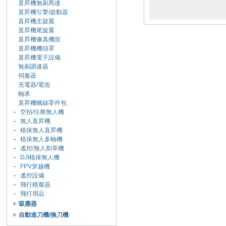
直昇機無刷馬達
直昇機引擎/啟動器
直昇機主旋翼
直昇機尾旋翼
直昇機像真機殼
直昇機機頭罩
直昇機電子設備
無刷調速器
伺服器
充電器/電池
軸承
直昇機螺絲零件包
-
空拍/任務無人機
-
無人直昇機
-
植保無人直昇機
-
植保無人多軸機
-
遙控/無人割草機
-
DJI植保無人機
-
FPV穿越機
-
遙控設備
-
飛行模擬器
-
飛行用品
吸塵器
自動進刀機/換刀機