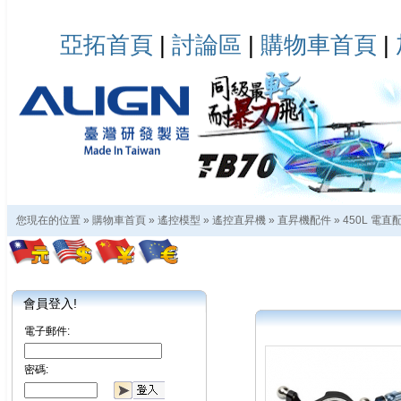
亞拓首頁
|
討論區
|
購物車首頁
|
您現在的位置 »
購物車首頁
»
遙控模型
»
遙控直昇機
»
直昇機配件
»
450L 電直
會員登入!
電子郵件:
密碼: