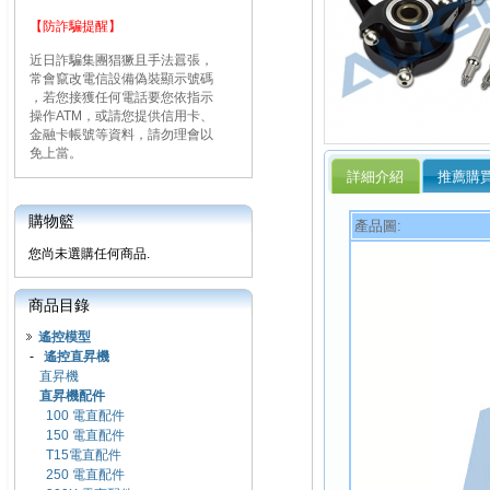
【防詐騙提醒】
近日詐騙集團猖獗且手法囂張，
常會竄改電信設備偽裝顯示號碼
，若您接獲任何電話要您依指示
操作ATM，或請您提供信用卡、
金融卡帳號等資料，請勿理會以
免上當。
詳細介紹
推薦購
購物籃
產品圖:
您尚未選購任何商品.
商品目錄
遙控模型
-
遙控直昇機
直昇機
直昇機配件
100 電直配件
150 電直配件
T15電直配件
250 電直配件