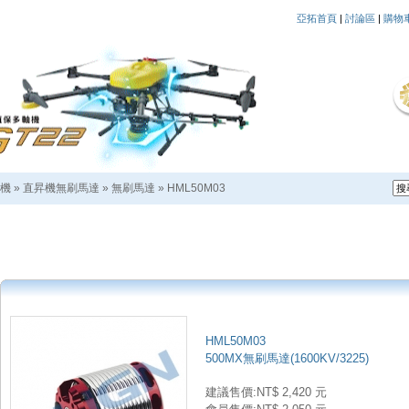
亞拓首頁
|
討論區
|
購物
機
»
直昇機無刷馬達
»
無刷馬達
»
HML50M03
HML50M03
500MX無刷馬達(1600KV/3225)
建議售價:NT$ 2,420 元