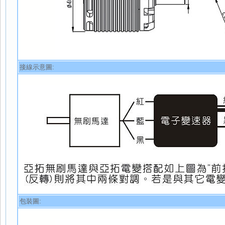
接線示意圖:
包裝圖: