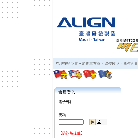
您現在的位置 »
購物車首頁
»
遙控模型
»
遙控直昇
會員登入!
電子郵件:
密碼:
【防詐騙提醒】