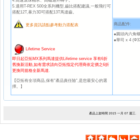
4.高速滾珠軸承、高磁通外轉子。
5.適用T-REX 500全系列機型,齒比搭配建議,一般飛行可
搭配12T,暴力3D可搭配13T馬達齒。
商品配件:
更多資訊請點參考動力搭配表
●圓頭內六角螺絲 
●華司 x 4 (Φ3
Lifetime Service
即日起亞拓MX系列馬達提供Lifetime service 享有6折
舊換新活動,如有需求請向亞拓指定代理商依定價之6折
更換同規格全新馬達.
【亞拓有全項商品,保有"產品責任險",是您最安心的選
擇。】
產品上架時間 2015 一月 07 週三.