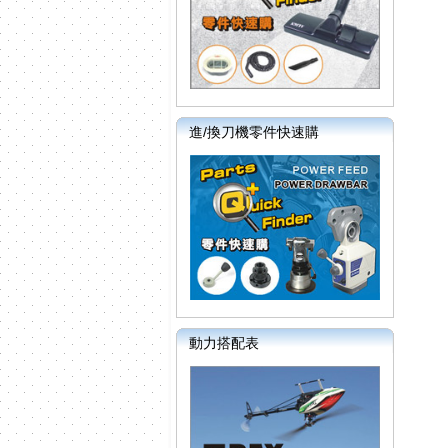
進/換刀機零件快速購
動力搭配表