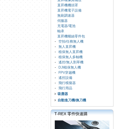
直昇機像真機殼
直昇機機頭罩
直昇機電子設備
無刷調速器
伺服器
充電器/電池
軸承
直昇機螺絲零件包
-
空拍/任務無人機
-
無人直昇機
-
植保無人直昇機
-
植保無人多軸機
-
遙控/無人割草機
-
DJI植保無人機
-
FPV穿越機
-
遙控設備
-
飛行模擬器
-
飛行用品
吸塵器
自動進刀機/換刀機
T-REX 零件快速購