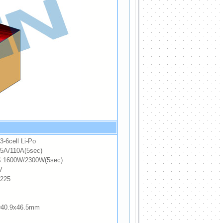
6cell Li-Po
/110A(5sec)
600W/2300W(5sec)
V
225
9
0.9x46.5mm