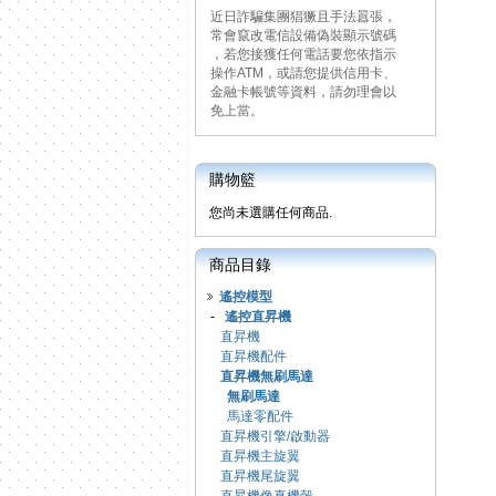
近日詐騙集團猖獗且手法囂張，
常會竄改電信設備偽裝顯示號碼
，若您接獲任何電話要您依指示
操作ATM，或請您提供信用卡、
金融卡帳號等資料，請勿理會以
免上當。
購物籃
您尚未選購任何商品.
商品目錄
遙控模型
-
遙控直昇機
直昇機
直昇機配件
直昇機無刷馬達
無刷馬達
馬達零配件
直昇機引擎/啟動器
直昇機主旋翼
直昇機尾旋翼