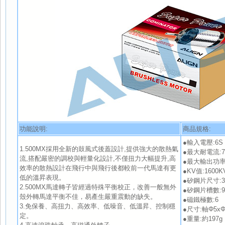
功能說明:
商品規格:
●輸入電壓:6S 3-
1.500MX採用全新的鼓風式後蓋設計,提供強大的散熱氣
●最大耐電流:75A
流,搭配嚴密的調校與輕量化設計,不僅扭力大幅提升,高
●最大輸出功率:1
效率的散熱設計在飛行中與飛行後都較前一代馬達有更
●KV值:1600K
低的溫昇表現。
●矽鋼片尺寸:3
2.500MX馬達轉子皆經過特殊平衡校正，改善一般無外
●矽鋼片槽數:
殼外轉馬達平衡不佳，易產生嚴重震動的缺失。
●磁鐵極數:6
3.免保養、高扭力、高效率、低噪音、低溫昇、控制穩
●尺寸:軸Φ5xΦ4
定。
●重量:約197g