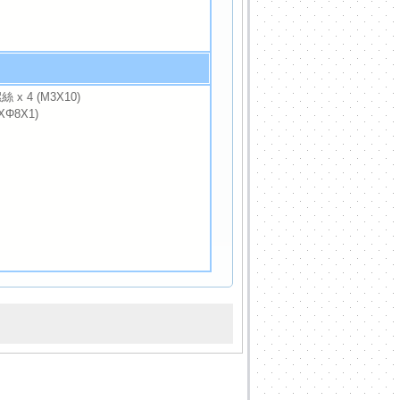
x 4 (M3X10)
XΦ8X1)