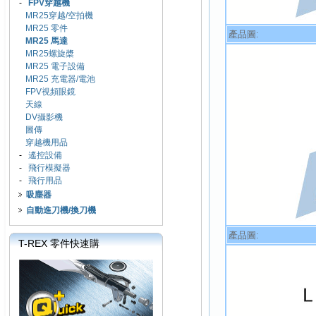
-
FPV穿越機
MR25穿越/空拍機
MR25 零件
產品圖:
MR25 馬達
MR25螺旋槳
MR25 電子設備
MR25 充電器/電池
FPV視頻眼鏡
天線
DV攝影機
圖傳
穿越機用品
-
遙控設備
-
飛行模擬器
-
飛行用品
吸塵器
自動進刀機/換刀機
產品圖:
T-REX 零件快速購