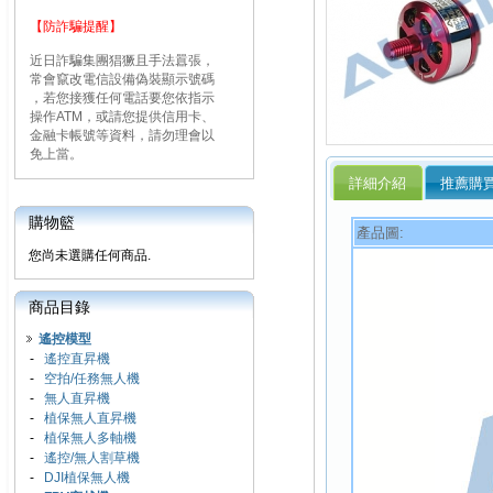
【防詐騙提醒】
近日詐騙集團猖獗且手法囂張，
常會竄改電信設備偽裝顯示號碼
，若您接獲任何電話要您依指示
操作ATM，或請您提供信用卡、
金融卡帳號等資料，請勿理會以
免上當。
詳細介紹
推薦購
購物籃
產品圖:
您尚未選購任何商品.
商品目錄
遙控模型
-
遙控直昇機
-
空拍/任務無人機
-
無人直昇機
-
植保無人直昇機
-
植保無人多軸機
-
遙控/無人割草機
-
DJI植保無人機