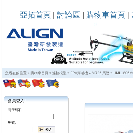
亞拓首頁
|
討論區
|
購物車首頁
|
您現在的位置 »
購物車首頁
»
遙控模型
»
FPV穿越機
»
MR25 馬達
»
HML1806M
會員登入!
電子郵件:
密碼: