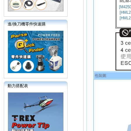
RCM-
[M425
[HML2
[HML2
進/換刀機零件快速購
包裝圖:
動力搭配表