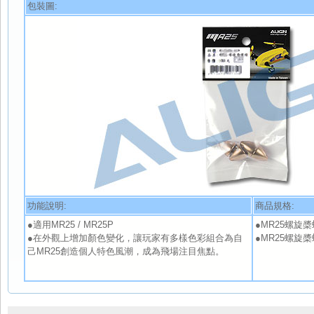
包裝圖:
功能說明:
商品規格:
●適用MR25 / MR25P
●MR25螺旋槳螺
●在外觀上增加顏色變化，讓玩家有多樣色彩組合為自
●MR25螺旋槳螺
己MR25創造個人特色風潮，成為飛場注目焦點。