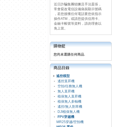
近日詐騙集團猖獗且手法囂張，
常會竄改電信設備偽裝顯示號碼
，若您接獲任何電話要您依指示
操作ATM，或請您提供信用卡、
金融卡帳號等資料，請勿理會以
免上當。
購物籃
您尚未選購任何商品.
商品目錄
遙控模型
-
遙控直昇機
-
空拍/任務無人機
-
無人直昇機
-
植保無人直昇機
-
植保無人多軸機
-
遙控/無人割草機
-
DJI植保無人機
-
FPV穿越機
MR25穿越/空拍機