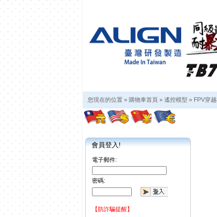
您現在的位置 »
購物車首頁
»
遙控模型
»
FPV穿
會員登入!
電子郵件:
密碼:
【防詐騙提醒】