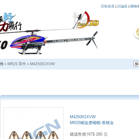
亞拓首頁
|
討論區
|
購物
越機
»
MR25 零件
»
M425001XVW
M425001XVW
MR25螺旋槳螺帽-香檳金
建議售價:NT$ 280 元