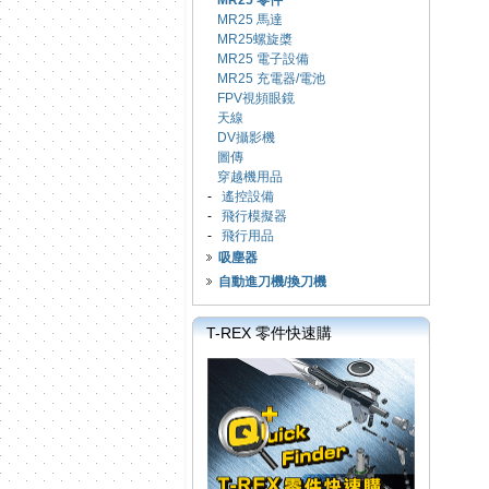
MR25 零件
MR25 馬達
MR25螺旋槳
MR25 電子設備
MR25 充電器/電池
FPV視頻眼鏡
天線
DV攝影機
圖傳
穿越機用品
-
遙控設備
-
飛行模擬器
-
飛行用品
吸塵器
自動進刀機/換刀機
T-REX 零件快速購