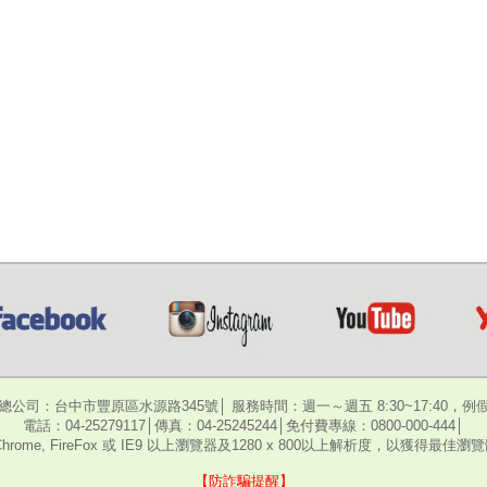
總公司：台中市豐原區水源路345號│ 服務時間：週一～週五 8:30~17:40，例
電話：04-25279117│傳真：04-25245244│免付費專線：0800-000-444│
hrome, FireFox 或 IE9 以上瀏覽器及1280 x 800以上解析度，以獲得最佳
【防詐騙提醒】