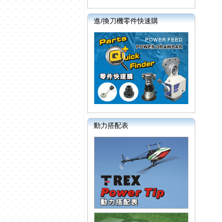
進/換刀機零件快速購
動力搭配表