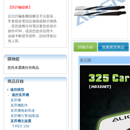
【防詐騙提醒】
近日詐騙集團猖獗且手法囂張，
常會竄改電信設備偽裝顯示號碼
，若您接獲任何電話要您依指示
操作ATM，或請您提供信用卡、
金融卡帳號等資料，請勿理會以
免上當。
詳細介紹
推薦購買商品
購物籃
產品圖:
您尚未選購任何商品.
商品目錄
遙控模型
-
遙控直昇機
直昇機
直昇機配件
直昇機無刷馬達
直昇機引擎/啟動器
直昇機主旋翼
T-REX 100