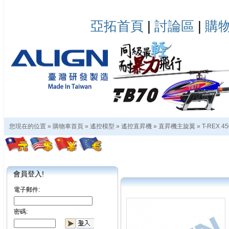
亞拓首頁
|
討論區
|
購
您現在的位置 »
購物車首頁
»
遙控模型
»
遙控直昇機
»
直昇機主旋翼
»
T-REX 45
會員登入!
電子郵件:
密碼: