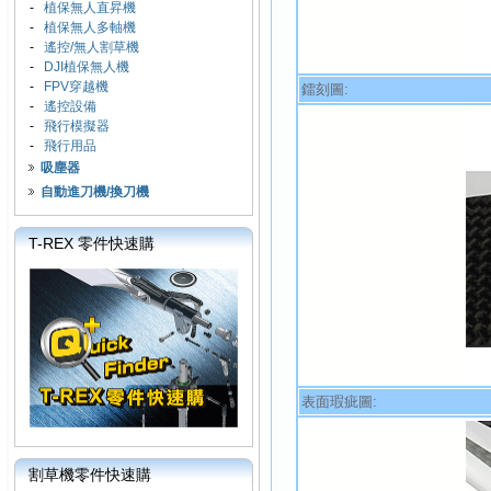
-
植保無人直昇機
-
植保無人多軸機
-
遙控/無人割草機
-
DJI植保無人機
-
FPV穿越機
鐳刻圖:
-
遙控設備
-
飛行模擬器
-
飛行用品
吸塵器
自動進刀機/換刀機
T-REX 零件快速購
表面瑕疵圖:
割草機零件快速購