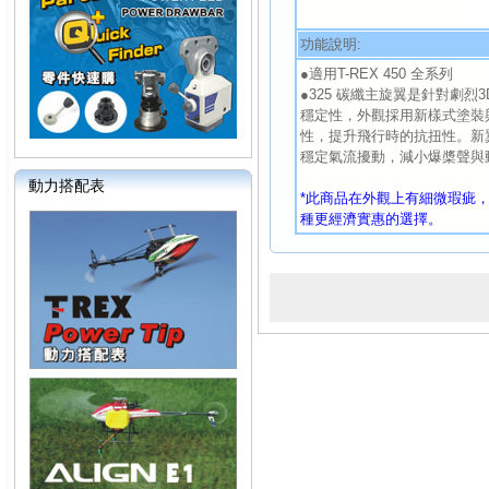
功能說明:
●適用T-REX 450 全系列
●325 碳纖主旋翼是針對劇烈
穩定性，外觀採用新樣式塗裝
性，提升飛行時的抗扭性。新
穩定氣流擾動，減小爆槳聲與
動力搭配表
*此商品在外觀上有細微瑕疵
種更經濟實惠的選擇。