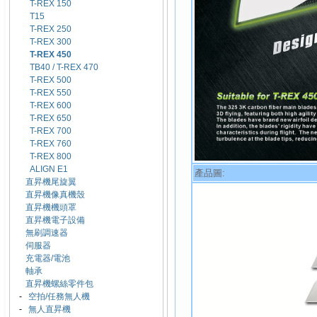
T-REX 150
T15
T-REX 250
T-REX 300
T-REX 450
TB40 / T-REX 470
T-REX 500
T-REX 550
T-REX 600
T-REX 650
T-REX 700
T-REX 760
T-REX 800
ALIGN E1
產品圖:
直昇機尾旋翼
直昇機像真機殼
直昇機機頭罩
直昇機電子設備
無刷調速器
伺服器
充電器/電池
軸承
直昇機螺絲零件包
-
空拍/任務無人機
-
無人直昇機