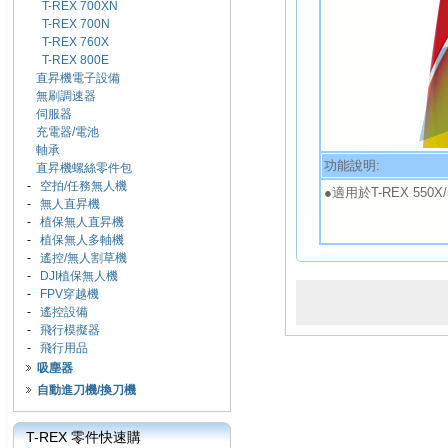
T-REX 700XN
T-REX 700N
T-REX 760X
T-REX 800E
直昇機電子設備
無刷調速器
伺服器
充電器/電池
軸承
功能說明:
直昇機螺絲零件包
-
空拍/任務無人機
●適用於T-REX 550X/
-
無人直昇機
-
植保無人直昇機
-
植保無人多軸機
-
遙控/無人割草機
-
DJI植保無人機
-
FPV穿越機
-
遙控設備
-
飛行模擬器
-
飛行用品
吸塵器
自動進刀機/換刀機
T-REX 零件快速購