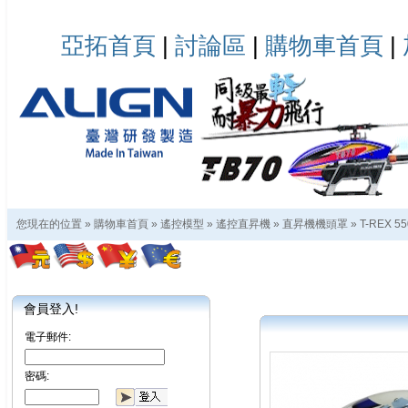
亞拓首頁
|
討論區
|
購物車首頁
|
您現在的位置 »
購物車首頁
»
遙控模型
»
遙控直昇機
»
直昇機機頭罩
»
T-REX 5
會員登入!
電子郵件:
密碼: