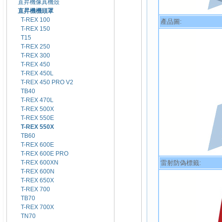
直昇機像真機殼
直昇機機頭罩
T-REX 100
產品圖:
T-REX 150
T15
T-REX 250
T-REX 300
T-REX 450
T-REX 450L
T-REX 450 PRO V2
TB40
T-REX 470L
T-REX 500X
T-REX 550E
T-REX 550X
TB60
T-REX 600E
T-REX 600E PRO
雷射防偽標籤:
T-REX 600XN
T-REX 600N
T-REX 650X
T-REX 700
TB70
T-REX 700X
TN70