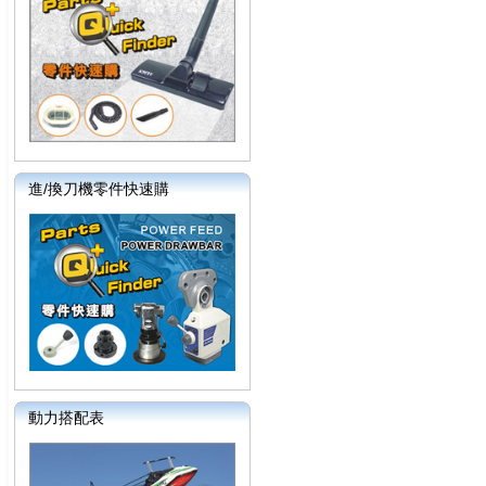
進/換刀機零件快速購
動力搭配表