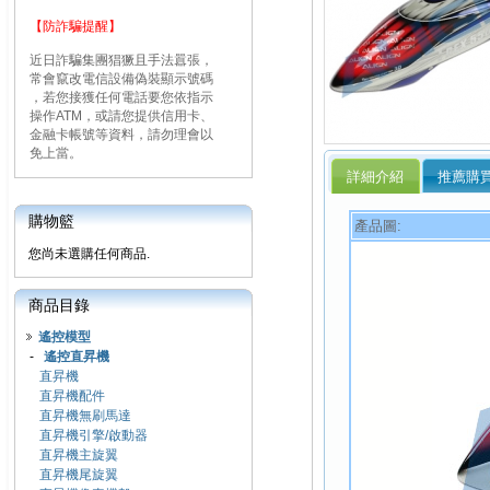
【防詐騙提醒】
近日詐騙集團猖獗且手法囂張，
常會竄改電信設備偽裝顯示號碼
，若您接獲任何電話要您依指示
操作ATM，或請您提供信用卡、
金融卡帳號等資料，請勿理會以
免上當。
詳細介紹
推薦購
購物籃
產品圖:
您尚未選購任何商品.
商品目錄
遙控模型
-
遙控直昇機
直昇機
直昇機配件
直昇機無刷馬達
直昇機引擎/啟動器
直昇機主旋翼
直昇機尾旋翼