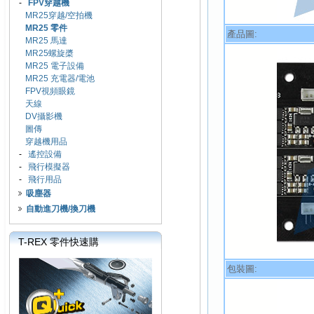
-
FPV穿越機
MR25穿越/空拍機
MR25 零件
產品圖:
MR25 馬達
MR25螺旋槳
MR25 電子設備
MR25 充電器/電池
FPV視頻眼鏡
天線
DV攝影機
圖傳
穿越機用品
-
遙控設備
-
飛行模擬器
-
飛行用品
吸塵器
自動進刀機/換刀機
T-REX 零件快速購
包裝圖: