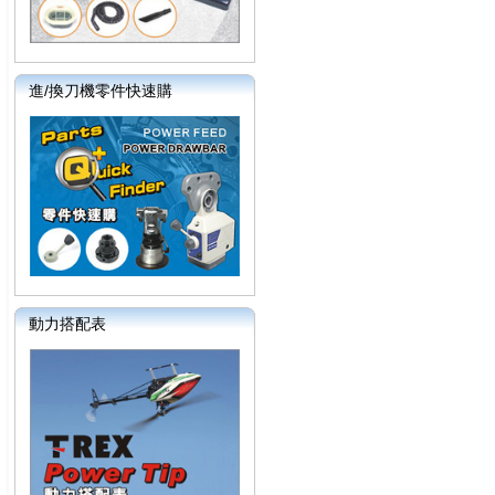
進/換刀機零件快速購
動力搭配表