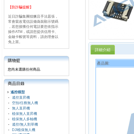
【防詐騙提醒】
近日詐騙集團猖獗且手法囂張，
常會竄改電信設備偽裝顯示號碼
，若您接獲任何電話要您依指示
操作ATM，或請您提供信用卡、
金融卡帳號等資料，請勿理會以
免上當。
詳細介紹
購物籃
產品圖:
您尚未選購任何商品.
商品目錄
遙控模型
-
遙控直昇機
-
空拍/任務無人機
-
無人直昇機
-
植保無人直昇機
-
植保無人多軸機
-
遙控/無人割草機
-
DJI植保無人機