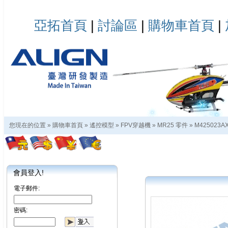
亞拓首頁
|
討論區
|
購物車首頁
|
您現在的位置 »
購物車首頁
»
遙控模型
»
FPV穿越機
»
MR25 零件
»
M425023A
會員登入!
電子郵件:
密碼: