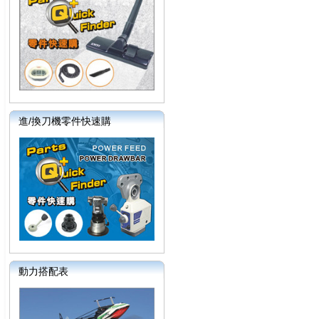
進/換刀機零件快速購
動力搭配表