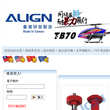
您現在的位置 »
購物車首頁
»
遥控模型
»
遙控直昇機
»
直昇機配件
»
700 電直配
會員登入!
電子郵件:
密碼:
【防詐騙提醒】