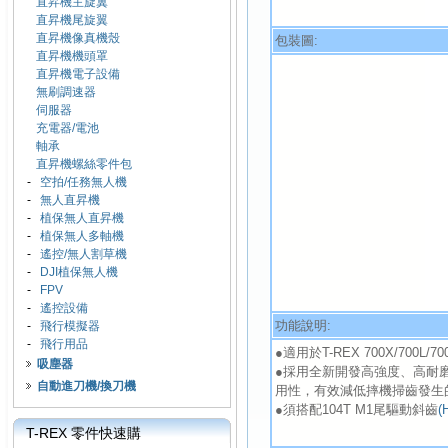
直昇機主旋翼
直昇機尾旋翼
直昇機像真機殼
包裝圖:
直昇機機頭罩
直昇機電子設備
無刷調速器
伺服器
充電器/電池
軸承
直昇機螺絲零件包
-
空拍/任務無人機
-
無人直昇機
-
植保無人直昇機
-
植保無人多軸機
-
遙控/無人割草機
-
DJI植保無人機
-
FPV
-
遙控設備
功能說明:
-
飛行模擬器
-
飛行用品
●適用於T-REX 700X/700L/70
吸塵器
●採用全新開發高強度、高耐
自動進刀機/換刀機
用性，有效減低摔機掃齒發生
●須搭配104T M1尾驅動斜齒
(
T-REX 零件快速購