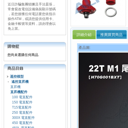
近日詐騙集團猖獗且手法囂張，
常會竄改電信設備偽裝顯示號碼
，若您接獲任何電話要您依指示
操作ATM，或請您提供信用卡、
金融卡帳號等資料，請勿理會以
免上當。
詳細介紹
推薦購買商品
購物籃
產品圖:
您尚未選購任何商品.
商品目錄
遥控模型
-
遙控直昇機
直昇機
直昇機配件
100 電直配件
150 電直配件
T15電直配件
250 電直配件
300X 電直配件
450 電直配件