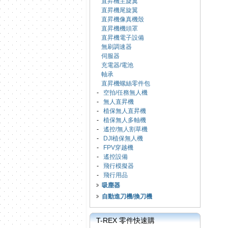
直昇機主旋翼
直昇機尾旋翼
直昇機像真機殼
直昇機機頭罩
直昇機電子設備
無刷調速器
伺服器
充電器/電池
軸承
直昇機螺絲零件包
-
空拍/任務無人機
-
無人直昇機
-
植保無人直昇機
-
植保無人多軸機
-
遙控/無人割草機
-
DJI植保無人機
-
FPV穿越機
-
遙控設備
-
飛行模擬器
-
飛行用品
吸塵器
自動進刀機/換刀機
T-REX 零件快速購