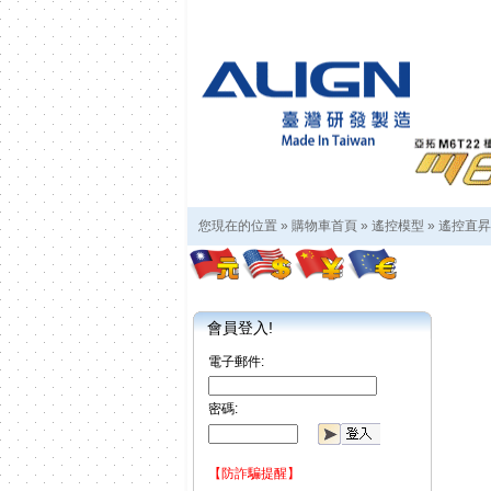
您現在的位置 »
購物車首頁
»
遙控模型
»
遙控直昇
會員登入!
電子郵件:
密碼:
【防詐騙提醒】