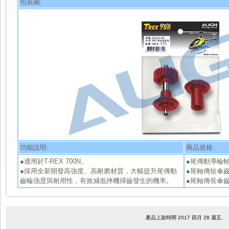
包裝圖:
功能說明:
商品規格:
●適用於T-REX 700N。
●尾傳動導輪軸組(2
●採用全新開發高強度、高耐磨材質，大幅提升尾傳動
●尾軸傳短傘齒(M
齒輪強度與耐用性，有效減低摔機掃齒發生的機率。
●尾軸傳長傘齒(M
產品上架時間 2017 四月 28 週五.