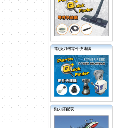
進/換刀機零件快速購
動力搭配表