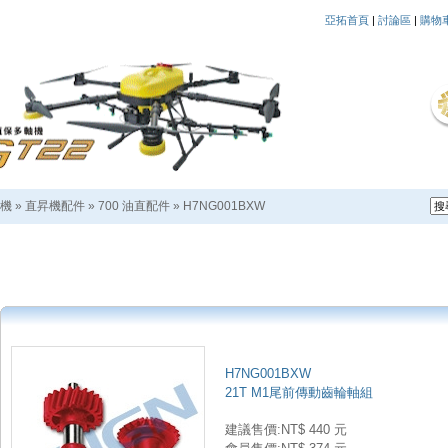
亞拓首頁
|
討論區
|
購物
機
»
直昇機配件
»
700 油直配件
»
H7NG001BXW
H7NG001BXW
21T M1尾前傳動齒輪軸組
建議售價:NT$ 440 元