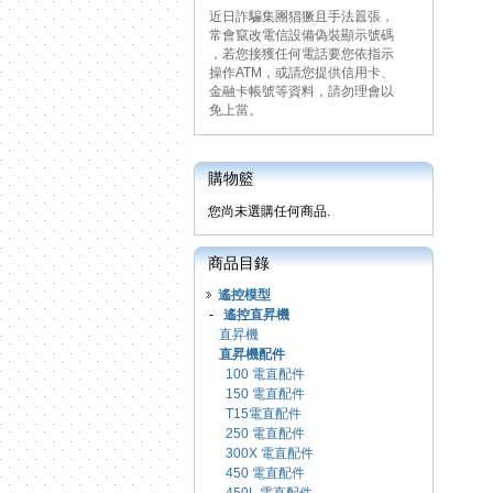
近日詐騙集團猖獗且手法囂張，
常會竄改電信設備偽裝顯示號碼
，若您接獲任何電話要您依指示
操作ATM，或請您提供信用卡、
金融卡帳號等資料，請勿理會以
免上當。
購物籃
您尚未選購任何商品.
商品目錄
遙控模型
-
遙控直昇機
直昇機
直昇機配件
100 電直配件
150 電直配件
T15電直配件
250 電直配件
300X 電直配件
450 電直配件