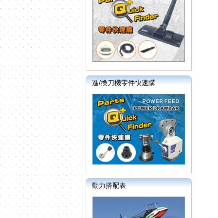
進/換刀機零件快速購
動力搭配表