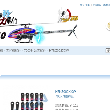
亞拓首頁
|
討論區
|
購物
機
»
直昇機配件
»
700XN 油直配件
»
H7NZ002XXW
H7NZ002XXW
700XN連桿組
建議售價:￥ 119