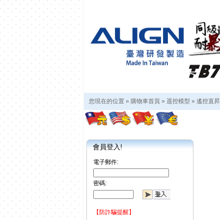
您現在的位置 »
購物車首頁
»
遥控模型
»
遙控直昇
會員登入!
電子郵件:
密碼:
【防詐騙提醒】