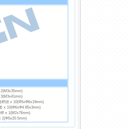
 2(M3x35mm)
 3(M3x41mm)
頭 x 10(Φ5xΦ6x19mm)
 x 10(Φ6xΦ4.85x3mm)
 x 1(M2x76mm)
 2(Φ5x20.5mm)