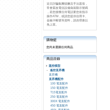
近日詐騙集團猖獗且手法囂張，
常會竄改電信設備偽裝顯示號碼
，若您接獲任何電話要您依指示
操作ATM，或請您提供信用卡、
金融卡帳號等資料，請勿理會以
免上當。
購物籃
您尚未選購任何商品.
商品目錄
遥控模型
-
遙控直昇機
直昇機
直昇機配件
100 電直配件
150 電直配件
T15電直配件
250 電直配件
300X 電直配件
450 電直配件