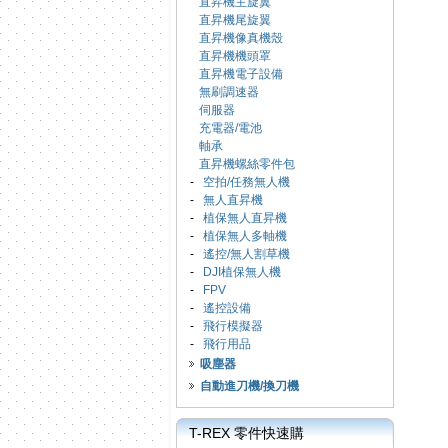
直昇機主旋翼
直昇機尾旋翼
直昇機像真機殼
直昇機機頭罩
直昇機電子設備
無刷調速器
伺服器
充電器/電池
軸承
直昇機螺絲零件包
-
空拍/任務無人機
-
無人直昇機
-
植保無人直昇機
-
植保無人多軸機
-
遙控/無人割草機
-
DJI植保無人機
-
FPV
-
遙控設備
-
飛行模擬器
-
飛行用品
吸塵器
自動進刀機/換刀機
T-REX 零件快速購