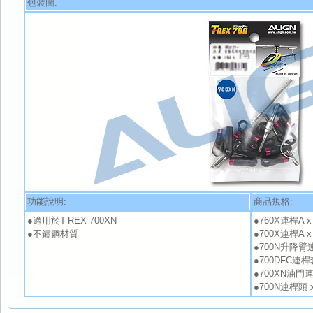
包裝圖:
功能說明:
商品規格:
●適用於T-REX 700XN
●760X連桿A x
●不鏽鋼材質
●700X連桿A x
●700N升降臂連桿
●700DFC連桿套
●700XN油門連桿
●700N連桿頭 x