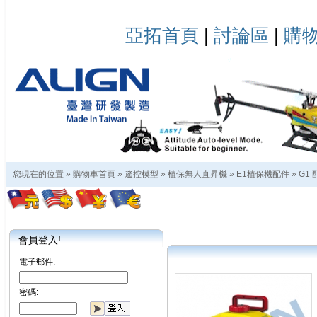
亞拓首頁
|
討論區
|
購
您現在的位置 »
購物車首頁
»
遙控模型
»
植保無人直昇機
»
E1植保機配件
»
G1 
會員登入!
電子郵件:
密碼: