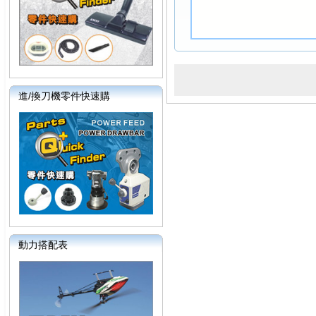
進/換刀機零件快速購
動力搭配表