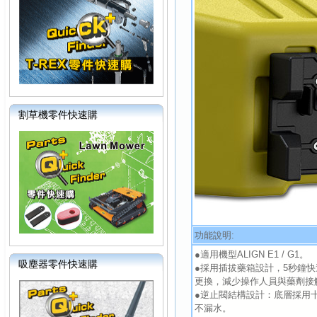
割草機零件快速購
功能說明:
●適用機型ALIGN E1 / G1。
吸塵器零件快速購
●採用插拔藥箱設計，5秒鐘
更換，減少操作人員與藥劑接
●逆止閥結構設計：底層採用
不漏水。