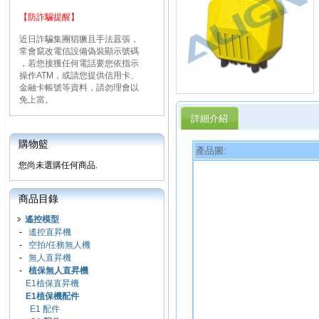
【防詐騙提醒】
近日詐騙集團猖獗且手法囂張，
常會竄改電信設備偽裝顯示號碼
，若您接獲任何電話要您依指示
操作ATM，或請您提供信用卡、
金融卡帳號等資料，請勿理會以
免上當。
詳細介紹
購物籃
產品圖:
您尚未選購任何商品.
商品目錄
遙控模型
-
遙控直昇機
-
空拍/任務無人機
-
無人直昇機
-
植保無人直昇機
E1植保直昇機
E1植保機配件
E1 配件