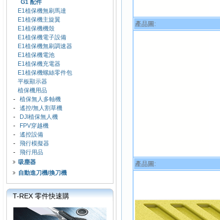
G1 配件
E1植保機無刷馬達
E1植保機主旋翼
產品圖:
E1植保機機殼
E1植保機電子設備
E1植保機無刷調速器
E1植保機電池
E1植保機充電器
E1植保機螺絲零件包
平板顯示器
植保機用品
-
植保無人多軸機
-
遙控/無人割草機
-
DJI植保無人機
-
FPV穿越機
-
遙控設備
-
飛行模擬器
-
飛行用品
吸塵器
產品圖:
自動進刀機/換刀機
T-REX 零件快速購