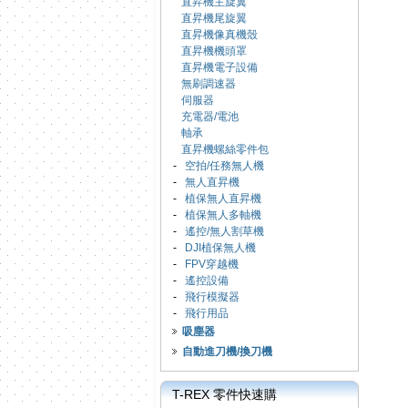
直昇機主旋翼
直昇機尾旋翼
直昇機像真機殼
直昇機機頭罩
直昇機電子設備
無刷調速器
伺服器
充電器/電池
軸承
直昇機螺絲零件包
-
空拍/任務無人機
-
無人直昇機
-
植保無人直昇機
-
植保無人多軸機
-
遙控/無人割草機
-
DJI植保無人機
-
FPV穿越機
-
遙控設備
-
飛行模擬器
-
飛行用品
吸塵器
自動進刀機/換刀機
T-REX 零件快速購