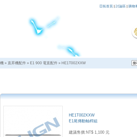
亞拓首頁
|
討論區
|
購物
機
»
直昇機配件
»
E1 900 電直配件
»
HE1T002XXW
HE1T002XXW
E1尾傳動軸桿組
建議售價:NT$ 1,100 元