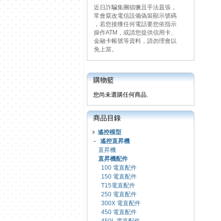
近日詐騙集團猖獗且手法囂張，
常會竄改電信設備偽裝顯示號碼
，若您接獲任何電話要您依指示
操作ATM，或請您提供信用卡、
金融卡帳號等資料，請勿理會以
免上當。
購物籃
您尚未選購任何商品.
商品目錄
遙控模型
-
遙控直昇機
直昇機
直昇機配件
100 電直配件
150 電直配件
T15電直配件
250 電直配件
300X 電直配件
450 電直配件