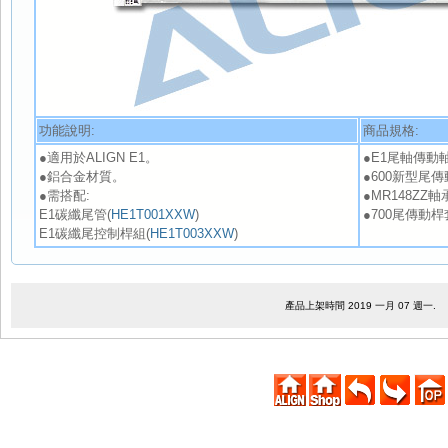
功能說明:
商品規格:
●適用於ALIGN E1
。
●E1尾軸傳動軸桿 
●鋁合金材質。
●600新型尾傳動軸
●需搭配:
●MR148ZZ軸承
E1碳纖尾管(
HE1T001XXW
)
●700尾傳動桿套 
E1碳纖尾控制桿組(
HE1T003XXW
)
產品上架時間 2019 一月 07 週一.