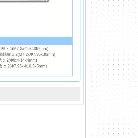
x 1(M7.2xΦ8x1097mm)
齒 x 2(M7.2xΦ7.95x30mm)
 x 2(Φ8xΦ14x4mm)
x 2(Φ7.95xΦ10.5x5mm)