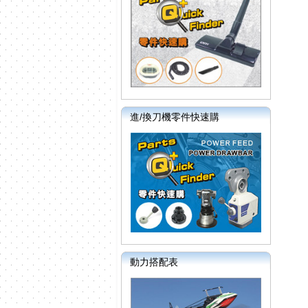
進/換刀機零件快速購
動力搭配表