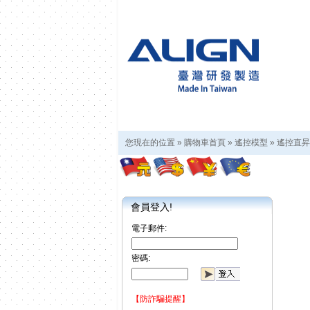
您現在的位置 »
購物車首頁
»
遙控模型
»
遙控直昇
會員登入!
電子郵件:
密碼:
【防詐騙提醒】