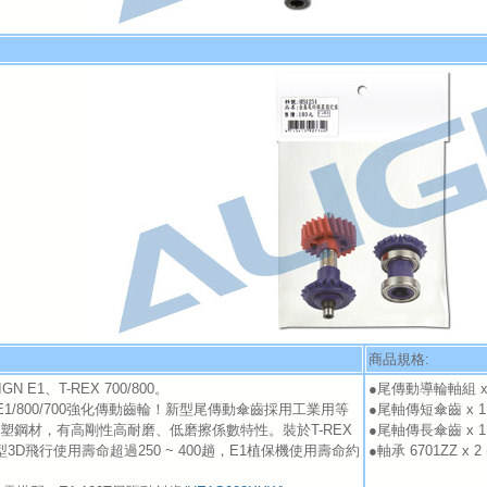
商品規格:
GN E1、T-REX 700/800。
●尾傳動導輪軸組 x 1 
E1/800/700強化傳動齒輪！新型尾傳動傘齒採用工業用等
●尾軸傳短傘齒 x 1 (
塑鋼材，有高剛性高耐磨、低磨擦係數特性。裝於T-REX
●尾軸傳長傘齒 x 1 (
0機型3D飛行使用壽命超過250 ~ 400趟，E1植保機使用壽命約
●軸承 6701ZZ x 2
。