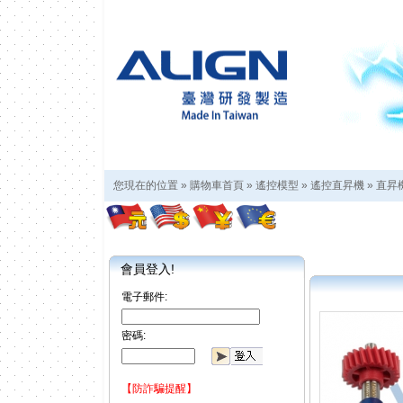
您現在的位置 »
購物車首頁
»
遙控模型
»
遙控直昇機
»
直昇
會員登入!
電子郵件:
密碼:
【防詐騙提醒】