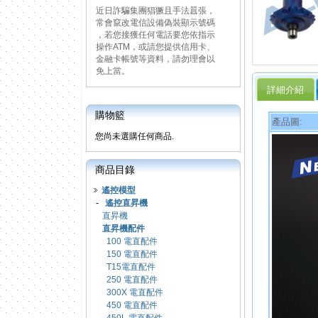
近日詐騙集團猖獗且手法囂張，
常會竄改電信設備偽裝顯示號碼
，若您接獲任何電話要您依指示
操作ATM，或請您提供信用卡、
金融卡帳號等資料，請勿理會以
免上當。
詳細介紹
購物籃
產品圖:
您尚未選購任何商品.
商品目錄
遙控模型
-
遙控直昇機
直昇機
直昇機配件
100 電直配件
150 電直配件
T15電直配件
250 電直配件
300X 電直配件
450 電直配件