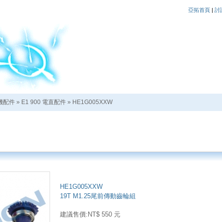
亞拓首頁
|
討
機配件
»
E1 900 電直配件
»
HE1G005XXW
HE1G005XXW
19T M1.25尾前傳動齒輪組
建議售價:NT$ 550 元