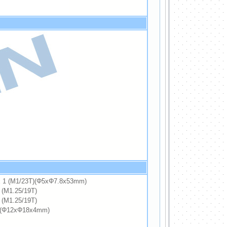
(M1/23T)(Φ5xΦ7.8x53mm)
M1.25/19T)
M1.25/19T)
 (Φ12xΦ18x4mm)