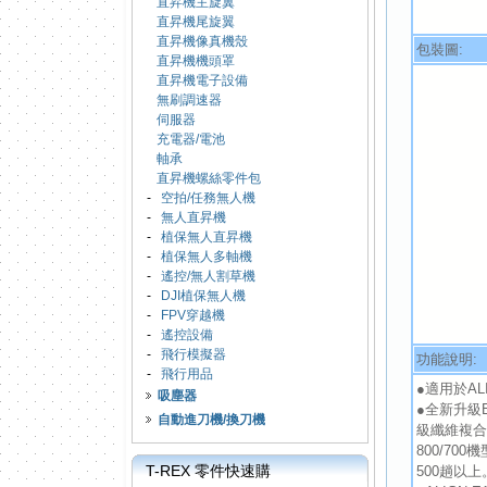
直昇機主旋翼
直昇機尾旋翼
直昇機像真機殼
包裝圖:
直昇機機頭罩
直昇機電子設備
無刷調速器
伺服器
充電器/電池
軸承
直昇機螺絲零件包
-
空拍/任務無人機
-
無人直昇機
-
植保無人直昇機
-
植保無人多軸機
-
遙控/無人割草機
-
DJI植保無人機
-
FPV穿越機
-
遙控設備
-
飛行模擬器
功能說明:
-
飛行用品
●適用於ALI
吸塵器
●全新升級
自動進刀機/換刀機
級纖維複合
800/70
T-REX 零件快速購
500趟以上