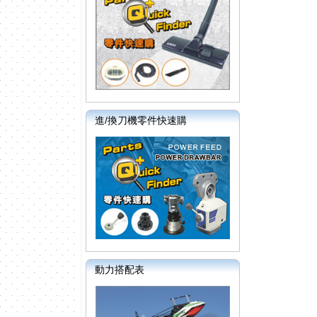
進/換刀機零件快速購
動力搭配表