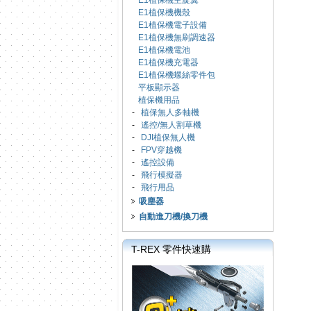
E1植保機主旋翼
E1植保機機殼
E1植保機電子設備
E1植保機無刷調速器
E1植保機電池
E1植保機充電器
E1植保機螺絲零件包
平板顯示器
植保機用品
-
植保無人多軸機
-
遙控/無人割草機
-
DJI植保無人機
-
FPV穿越機
-
遙控設備
-
飛行模擬器
-
飛行用品
吸塵器
自動進刀機/換刀機
T-REX 零件快速購