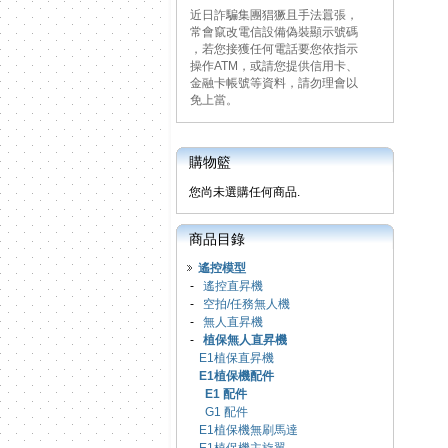
近日詐騙集團猖獗且手法囂張，
常會竄改電信設備偽裝顯示號碼
，若您接獲任何電話要您依指示
操作ATM，或請您提供信用卡、
金融卡帳號等資料，請勿理會以
免上當。
購物籃
您尚未選購任何商品.
商品目錄
遙控模型
-
遙控直昇機
-
空拍/任務無人機
-
無人直昇機
-
植保無人直昇機
E1植保直昇機
E1植保機配件
E1 配件
G1 配件
E1植保機無刷馬達