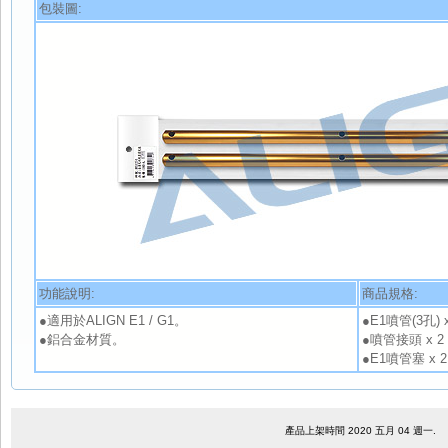
包裝圖:
功能說明:
商品規格:
●適用於ALIGN E1 / G1。
●E1噴管(3孔) x
●鋁合金材質。
●噴管接頭 x 2
●E1噴管塞 x 2
產品上架時間 2020 五月 04 週一.