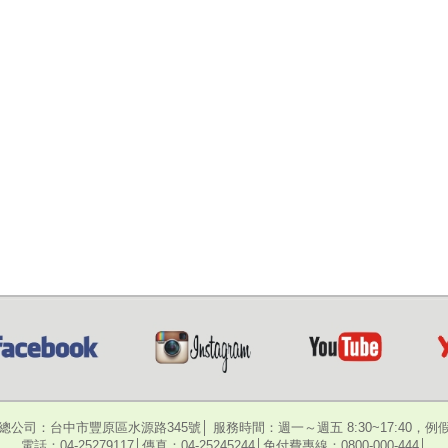
總公司：台中市豐原區水源路345號│ 服務時間：週一～週五 8:30~17:40，例
電話：04-25279117│傳真：04-25245244│免付費專線：0800-000-444│