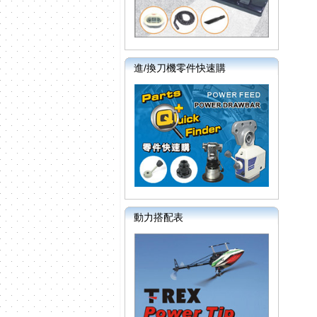
進/換刀機零件快速購
動力搭配表