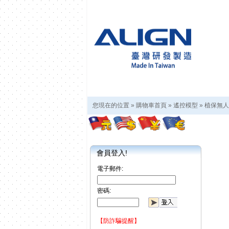
您現在的位置 »
購物車首頁
»
遙控模型
»
植保無人
會員登入!
電子郵件:
密碼:
【防詐騙提醒】