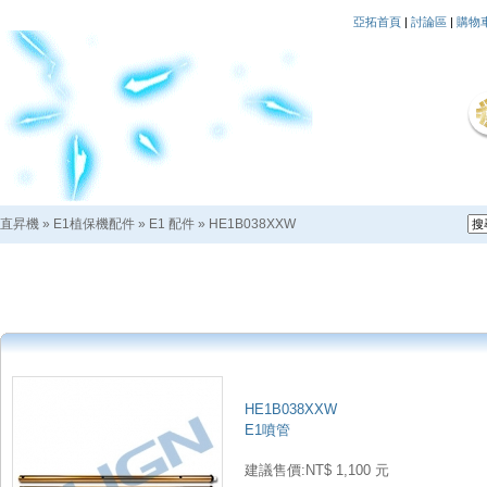
亞拓首頁
|
討論區
|
購物
直昇機
»
E1植保機配件
»
E1 配件
»
HE1B038XXW
HE1B038XXW
E1噴管
建議售價:NT$ 1,100 元