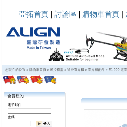
亞拓首頁
|
討論區
|
購物車首頁
|
您現在的位置 »
購物車首頁
»
遙控模型
»
遙控直昇機
»
直昇機配件
»
E1 900 
會員登入!
電子郵件:
密碼: