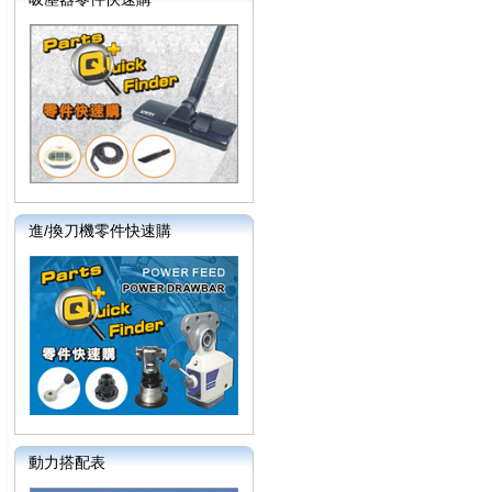
進/換刀機零件快速購
動力搭配表