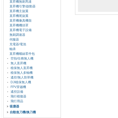
直昇機無刷馬達
直昇機引擎/啟動器
直昇機主旋翼
直昇機尾旋翼
直昇機像真機殼
直昇機機頭罩
直昇機電子設備
無刷調速器
伺服器
充電器/電池
軸承
直昇機螺絲零件包
-
空拍/任務無人機
-
無人直昇機
-
植保無人直昇機
-
植保無人多軸機
-
遙控/無人割草機
-
DJI植保無人機
-
FPV穿越機
-
遙控設備
-
飛行模擬器
-
飛行用品
吸塵器
自動進刀機/換刀機