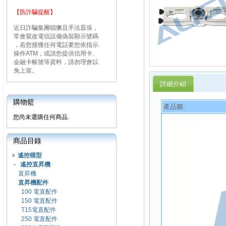
【防詐騙提醒】
近日詐騙集團猖獗且手法囂張，
常會竄改電信設備偽裝顯示號碼
，若您接獲任何電話要您依指示
操作ATM，或請您提供信用卡、
金融卡帳號等資料，請勿理會以
免上當。
詳細介紹
購物籃
產品圖:
您尚未選購任何商品.
商品目錄
遙控模型
-
遙控直昇機
直昇機
直昇機配件
100 電直配件
150 電直配件
T15電直配件
250 電直配件