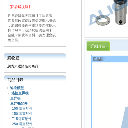
【防詐騙提醒】
近日詐騙集團猖獗且手法囂張，
常會竄改電信設備偽裝顯示號碼
，若您接獲任何電話要您依指示
操作ATM，或請您提供信用卡、
金融卡帳號等資料，請勿理會以
免上當。
詳細介紹
購物籃
產品圖:
您尚未選購任何商品.
商品目錄
遙控模型
-
遙控直昇機
直昇機
直昇機配件
100 電直配件
150 電直配件
T15電直配件
250 電直配件