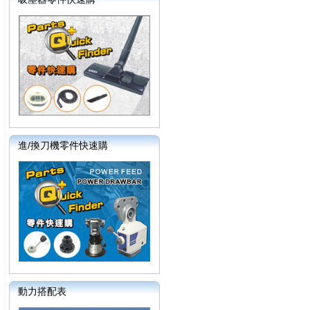
進/換刀機零件快速購
動力搭配表