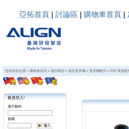
亞拓首頁
|
討論區
|
購物車首頁
|
您現在的位置 »
購物車首頁
»
遙控模型
»
遙控直昇機
»
直昇機配件
»
650 電直配
會員登入!
電子郵件:
密碼: