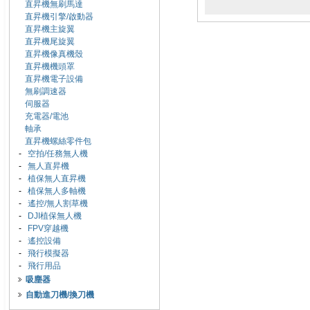
直昇機無刷馬達
直昇機引擎/啟動器
直昇機主旋翼
直昇機尾旋翼
直昇機像真機殼
直昇機機頭罩
直昇機電子設備
無刷調速器
伺服器
充電器/電池
軸承
直昇機螺絲零件包
-
空拍/任務無人機
-
無人直昇機
-
植保無人直昇機
-
植保無人多軸機
-
遙控/無人割草機
-
DJI植保無人機
-
FPV穿越機
-
遙控設備
-
飛行模擬器
-
飛行用品
吸塵器
自動進刀機/換刀機