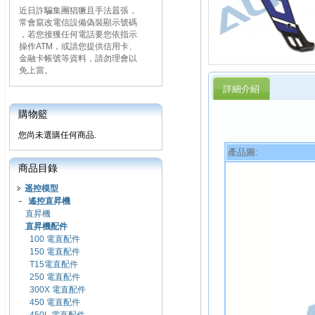
近日詐騙集團猖獗且手法囂張，
常會竄改電信設備偽裝顯示號碼
，若您接獲任何電話要您依指示
操作ATM，或請您提供信用卡、
金融卡帳號等資料，請勿理會以
免上當。
詳細介紹
購物籃
您尚未選購任何商品.
產品圖:
商品目錄
遥控模型
-
遙控直昇機
直昇機
直昇機配件
100 電直配件
150 電直配件
T15電直配件
250 電直配件
300X 電直配件
450 電直配件