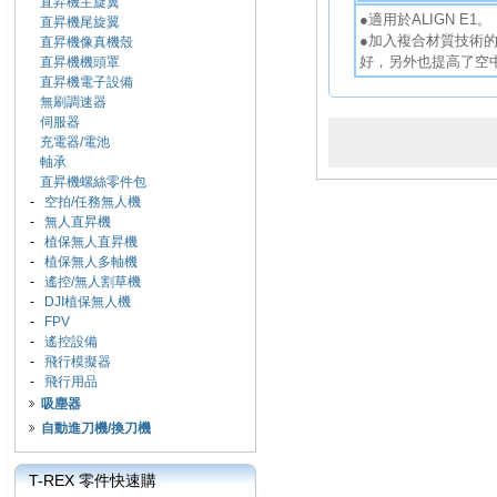
直昇機主旋翼
●適用於ALIGN E1。
直昇機尾旋翼
●加入複合材質技術
直昇機像真機殼
好，另外也提高了空
直昇機機頭罩
直昇機電子設備
無刷調速器
伺服器
充電器/電池
軸承
直昇機螺絲零件包
-
空拍/任務無人機
-
無人直昇機
-
植保無人直昇機
-
植保無人多軸機
-
遙控/無人割草機
-
DJI植保無人機
-
FPV
-
遙控設備
-
飛行模擬器
-
飛行用品
吸塵器
自動進刀機/換刀機
T-REX 零件快速購