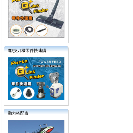
進/換刀機零件快速購
動力搭配表