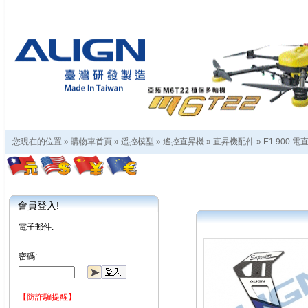
您現在的位置 »
購物車首頁
»
遥控模型
»
遙控直昇機
»
直昇機配件
»
E1 900 
會員登入!
電子郵件:
密碼:
【防詐騙提醒】