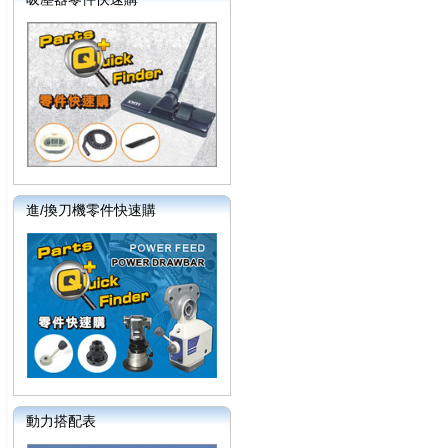
進/換刀機零件快速購
動力搭配表