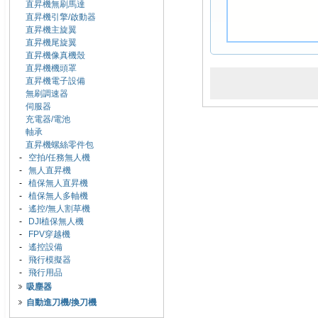
直昇機無刷馬達
直昇機引擎/啟動器
直昇機主旋翼
直昇機尾旋翼
直昇機像真機殼
直昇機機頭罩
直昇機電子設備
無刷調速器
伺服器
充電器/電池
軸承
直昇機螺絲零件包
-
空拍/任務無人機
-
無人直昇機
-
植保無人直昇機
-
植保無人多軸機
-
遙控/無人割草機
-
DJI植保無人機
-
FPV穿越機
-
遙控設備
-
飛行模擬器
-
飛行用品
吸塵器
自動進刀機/換刀機