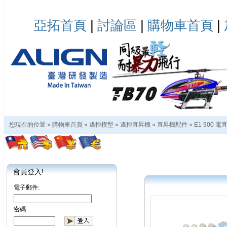
亞拓首頁
|
討論區
|
購物車首頁
|
您現在的位置 »
購物車首頁
»
遙控模型
»
遙控直昇機
»
直昇機配件
»
E1 900 
會員登入!
電子郵件:
密碼: