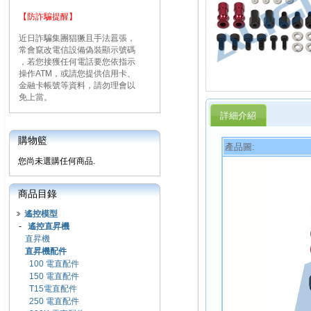
【防詐騙提醒】
近日詐騙集團猖獗且手法囂張，
常會竄改電信設備偽裝顯示號碼
，若您接獲任何電話要您依指示
操作ATM，或請您提供信用卡、
金融卡帳號等資料，請勿理會以
免上當。
詳細介紹
購物籃
產品圖:
您尚未選購任何商品.
商品目錄
遙控模型
-
遙控直昇機
直昇機
直昇機配件
100 電直配件
150 電直配件
T15電直配件
250 電直配件