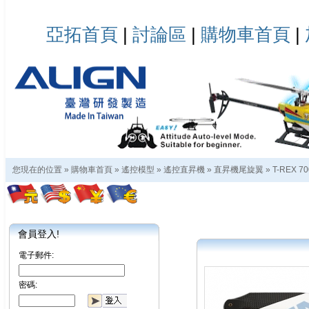
亞拓首頁
|
討論區
|
購物車首頁
|
您現在的位置 »
購物車首頁
»
遙控模型
»
遙控直昇機
»
直昇機尾旋翼
»
T-REX 70
會員登入!
電子郵件:
密碼: