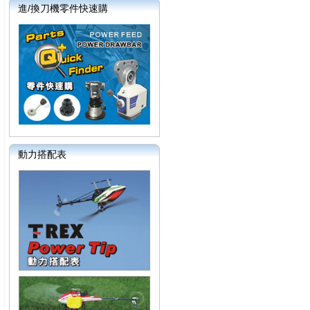
進/換刀機零件快速購
動力搭配表