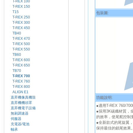
T-REX 100
T-REX 150
T15
包裝圖:
T-REX 250
T-REX 300
T-REX 450
TB40
T-REX 470
T-REX 500
T-REX 550
TB60
T-REX 600
T-REX 650
TB70
T-REX 700
T-REX 760
T-REX 800
ALIGN E1
功能說明:
直昇機像真機殼
直昇機機頭罩
●適用T-REX 760/
直昇機電子設備
●採用3K碳纖材質
無刷調速器
的效率，使尾舵控制
伺服器
●全新款式的尾旋翼
充電器/電池
保持最佳的鎖尾效果
軸承