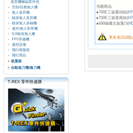
直昇機螺絲零件包
另購商品:
-
空拍/任務無人機
●700E三旋翼頭組(
H7
-
無人直昇機
●700E三旋翼尾組(
H7
-
植保無人直昇機
●690碳纖主旋翼/3(
H
-
植保無人多軸機
-
遙控/無人割草機
-
DJI植保無人機
更多資訊請點
-
FPV穿越機
-
遙控設備
-
飛行模擬器
-
飛行用品
吸塵器
自動進刀機/換刀機
T-REX 零件快速購