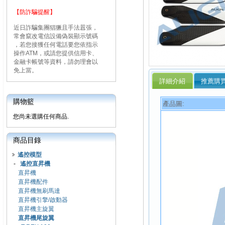
【防詐騙提醒】
近日詐騙集團猖獗且手法囂張，
常會竄改電信設備偽裝顯示號碼
，若您接獲任何電話要您依指示
操作ATM，或請您提供信用卡、
金融卡帳號等資料，請勿理會以
免上當。
詳細介紹
推薦購
購物籃
產品圖:
您尚未選購任何商品.
商品目錄
遙控模型
-
遙控直昇機
直昇機
直昇機配件
直昇機無刷馬達
直昇機引擎/啟動器
直昇機主旋翼
直昇機尾旋翼