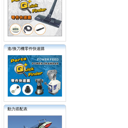
進/換刀機零件快速購
動力搭配表