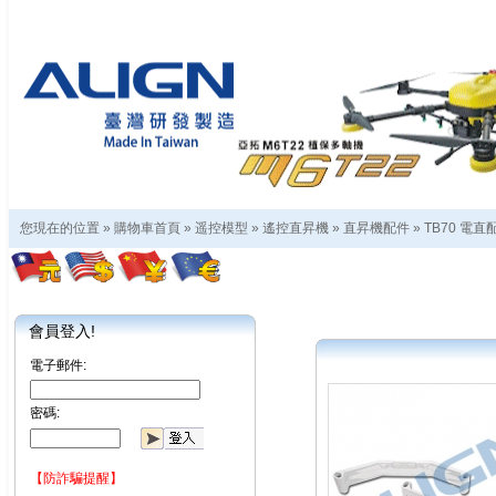
您現在的位置 »
購物車首頁
»
遥控模型
»
遙控直昇機
»
直昇機配件
»
TB70 電直
會員登入!
電子郵件:
密碼:
【防詐騙提醒】