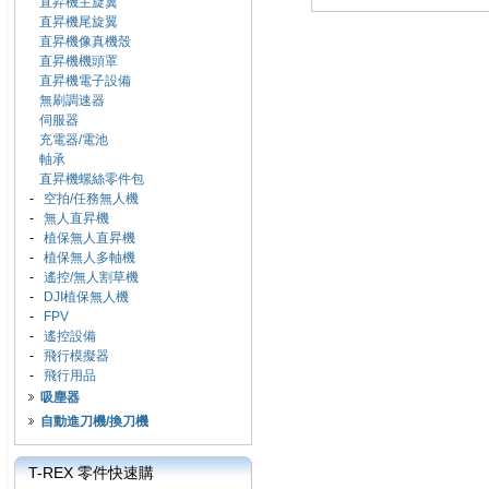
直昇機主旋翼
直昇機尾旋翼
直昇機像真機殼
直昇機機頭罩
直昇機電子設備
無刷調速器
伺服器
充電器/電池
軸承
直昇機螺絲零件包
-
空拍/任務無人機
-
無人直昇機
-
植保無人直昇機
-
植保無人多軸機
-
遙控/無人割草機
-
DJI植保無人機
-
FPV
-
遙控設備
-
飛行模擬器
-
飛行用品
吸塵器
自動進刀機/換刀機
T-REX 零件快速購