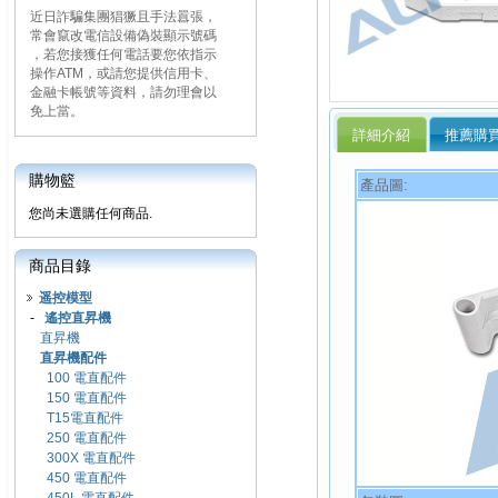
近日詐騙集團猖獗且手法囂張，
常會竄改電信設備偽裝顯示號碼
，若您接獲任何電話要您依指示
操作ATM，或請您提供信用卡、
金融卡帳號等資料，請勿理會以
免上當。
詳細介紹
推薦購
購物籃
產品圖:
您尚未選購任何商品.
商品目錄
遥控模型
-
遙控直昇機
直昇機
直昇機配件
100 電直配件
150 電直配件
T15電直配件
250 電直配件
300X 電直配件
450 電直配件