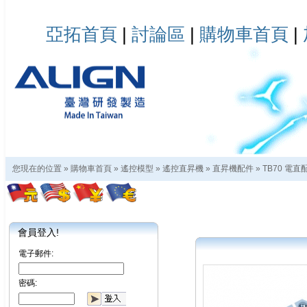
亞拓首頁
|
討論區
|
購物車首頁
|
您現在的位置 »
購物車首頁
»
遙控模型
»
遙控直昇機
»
直昇機配件
»
TB70 電直
會員登入!
電子郵件:
密碼: