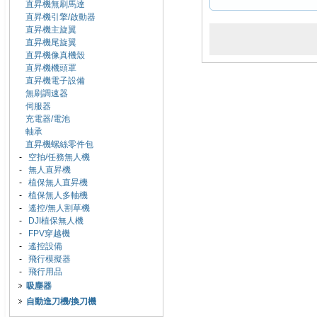
直昇機無刷馬達
直昇機引擎/啟動器
直昇機主旋翼
直昇機尾旋翼
直昇機像真機殼
直昇機機頭罩
直昇機電子設備
無刷調速器
伺服器
充電器/電池
軸承
直昇機螺絲零件包
-
空拍/任務無人機
-
無人直昇機
-
植保無人直昇機
-
植保無人多軸機
-
遙控/無人割草機
-
DJI植保無人機
-
FPV穿越機
-
遙控設備
-
飛行模擬器
-
飛行用品
吸塵器
自動進刀機/換刀機