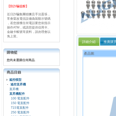
【防詐騙提醒】
近日詐騙集團猖獗且手法囂張，
常會竄改電信設備偽裝顯示號碼
，若您接獲任何電話要您依指示
操作ATM，或請您提供信用卡、
金融卡帳號等資料，請勿理會以
免上當。
詳細介紹
推薦購
購物籃
產品圖:
您尚未選購任何商品.
商品目錄
遙控模型
-
遙控直昇機
直昇機
直昇機配件
100 電直配件
150 電直配件
T15電直配件
250 電直配件