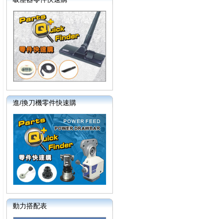
進/換刀機零件快速購
動力搭配表