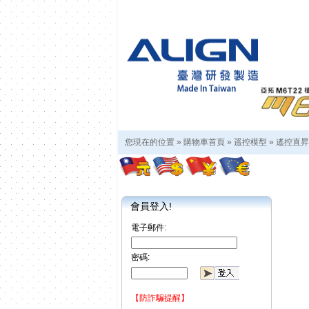
您現在的位置 »
購物車首頁
»
遥控模型
»
遙控直昇
會員登入!
電子郵件:
密碼:
【防詐騙提醒】