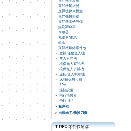
直昇機主旋翼
直昇機尾旋翼
直昇機像真機殼
直昇機機頭罩
直昇機電子設備
無刷調速器
伺服器
充電器/電池
軸承
直昇機螺絲零件包
-
空拍/任務無人機
-
無人直昇機
-
植保無人直昇機
-
植保無人多軸機
-
遙控/無人割草機
-
DJI植保無人機
-
FPV
-
遙控設備
-
飛行模擬器
-
飛行用品
吸塵器
自動進刀機/換刀機
T-REX 零件快速購