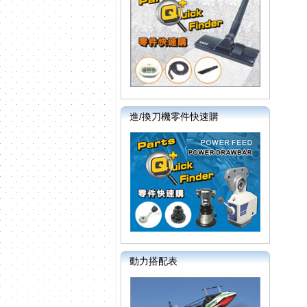
進/換刀機零件快速購
動力搭配表