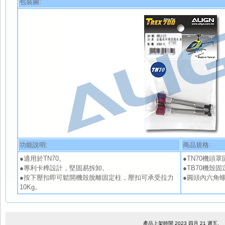
包裝圖:
功能說明:
商品規格:
●適用於TN70。
●TN70機頭罩固
●專利卡榫設計，堅固易拆卸。
●TB70機殼固定套
●按下壓扣即可鬆開機殼脫離固定柱，壓扣可承受拉力
●圓頭內六角螺絲 
10Kg。
產品上架時間 2023 四月 21 週五.