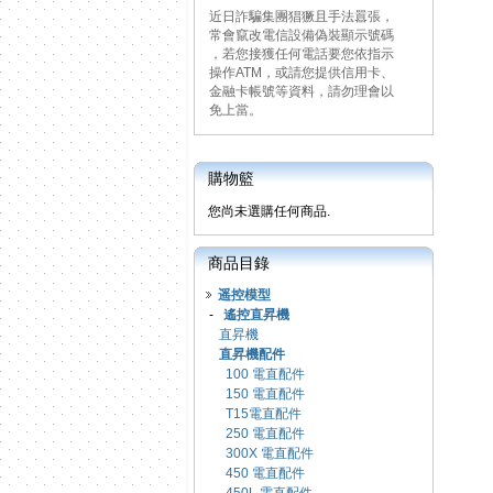
近日詐騙集團猖獗且手法囂張，
常會竄改電信設備偽裝顯示號碼
，若您接獲任何電話要您依指示
操作ATM，或請您提供信用卡、
金融卡帳號等資料，請勿理會以
免上當。
購物籃
您尚未選購任何商品.
商品目錄
遥控模型
-
遙控直昇機
直昇機
直昇機配件
100 電直配件
150 電直配件
T15電直配件
250 電直配件
300X 電直配件
450 電直配件