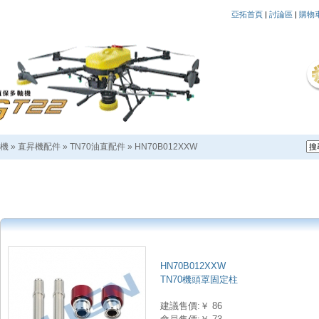
亞拓首頁
|
討論區
|
購物
機
»
直昇機配件
»
TN70油直配件
»
HN70B012XXW
HN70B012XXW
TN70機頭罩固定柱
建議售價:￥ 86