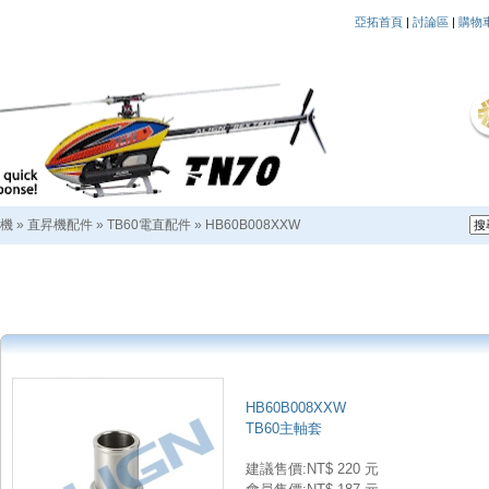
亞拓首頁
|
討論區
|
購物
機
»
直昇機配件
»
TB60電直配件
»
HB60B008XXW
HB60B008XXW
TB60主軸套
建議售價:NT$ 220 元