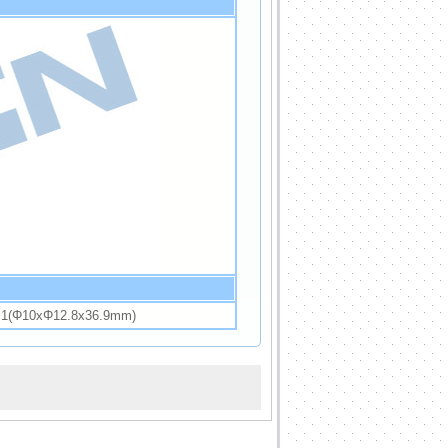
(Φ10xΦ12.8x36.9mm)