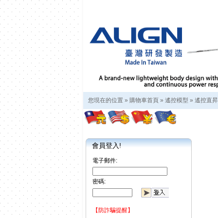
您現在的位置 »
購物車首頁
»
遙控模型
»
遙控直昇
會員登入!
電子郵件:
密碼:
【防詐騙提醒】