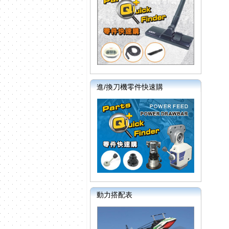
進/換刀機零件快速購
動力搭配表