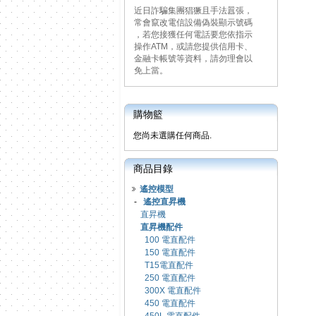
近日詐騙集團猖獗且手法囂張，
常會竄改電信設備偽裝顯示號碼
，若您接獲任何電話要您依指示
操作ATM，或請您提供信用卡、
金融卡帳號等資料，請勿理會以
免上當。
購物籃
您尚未選購任何商品.
商品目錄
遙控模型
-
遙控直昇機
直昇機
直昇機配件
100 電直配件
150 電直配件
T15電直配件
250 電直配件
300X 電直配件
450 電直配件