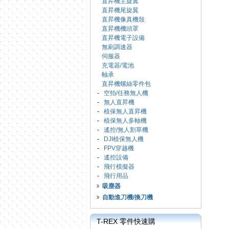
直昇機主旋翼
直昇機尾旋翼
直昇機像真機殼
直昇機機頭罩
直昇機電子設備
無刷調速器
伺服器
充電器/電池
軸承
直昇機螺絲零件包
-
空拍/任務無人機
-
無人直昇機
-
植保無人直昇機
-
植保無人多軸機
-
遙控/無人割草機
-
DJI植保無人機
-
FPV穿越機
-
遙控設備
-
飛行模擬器
-
飛行用品
吸塵器
自動進刀機/換刀機
T-REX 零件快速購