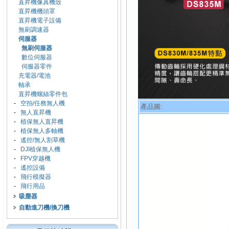
直昇機像真機殼
直昇機機頭罩
直昇機電子設備
無刷調速器
伺服器
無刷伺服器
數位伺服器
伺服器零件
充電器/電池
軸承
直昇機螺絲零件包
-
空拍/任務無人機
產品圖:
-
無人直昇機
-
植保無人直昇機
-
植保無人多軸機
-
遙控/無人割草機
-
DJI植保無人機
-
FPV穿越機
-
遙控設備
-
飛行模擬器
-
飛行用品
吸塵器
自動進刀機/換刀機