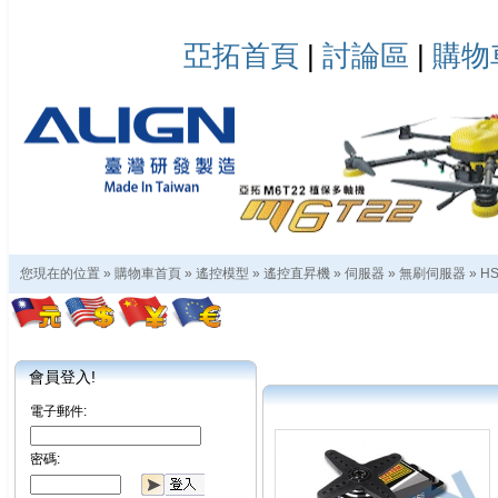
亞拓首頁
|
討論區
|
購物
您現在的位置 »
購物車首頁
»
遙控模型
»
遙控直昇機
»
伺服器
»
無刷伺服器
»
HS
會員登入!
電子郵件:
密碼: