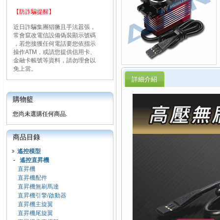
【防詐騙提醒】
近日詐騙集團猖獗且手法囂張，
常會竄改電信設備偽裝顯示號碼
，若您接獲任何電話要您依指示
操作ATM，或請您提供信用卡、
金融卡帳號等資料，請勿理會以
免上當。
詳細介紹
購物籃
您尚未選購任何商品.
商品目錄
遙控模型
-
遙控直昇機
直昇機
直昇機配件
直昇機無刷馬達
直昇機引擎/啟動器
直昇機主旋翼
直昇機尾旋翼