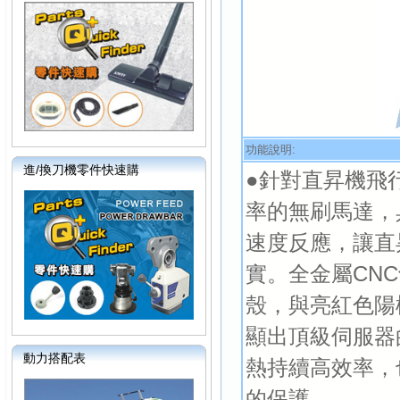
功能說明:
進/換刀機零件快速購
●針對直昇機飛
率的無刷馬達，
速度反應，讓直
實。全金屬CN
殼，與亮紅色陽
顯出頂級伺服器
動力搭配表
熱持續高效率，
的保護。