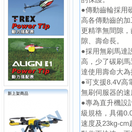
●傳動齒輪採用
高各傳動齒的加
更精準無間隙，
隙、壽命長。
●採用無刷馬達
高，少了碳刷馬
達使用壽命大為
●可支援8.4V
無刷伺服器的速
新上架商品
●專為直升機設
級規格，具備0.05
速度及23kg-