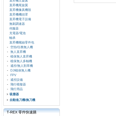
直昇機主旋翼
直昇機尾旋翼
直昇機像真機殼
直昇機機頭罩
直昇機電子設備
無刷調速器
伺服器
充電器/電池
軸承
直昇機螺絲零件包
-
空拍/任務無人機
-
無人直昇機
-
植保無人直昇機
-
植保無人多軸機
-
遙控/無人割草機
-
DJI植保無人機
-
FPV
-
遙控設備
-
飛行模擬器
-
飛行用品
吸塵器
自動進刀機/換刀機
T-REX 零件快速購