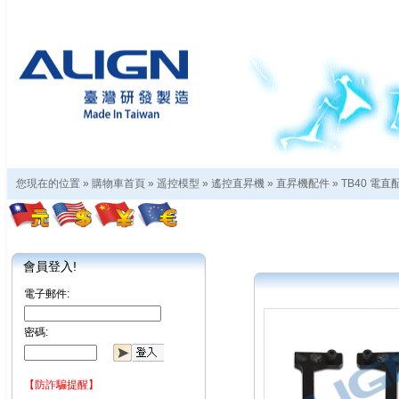
您現在的位置 »
購物車首頁
»
遥控模型
»
遙控直昇機
»
直昇機配件
»
TB40 電直
會員登入!
電子郵件:
密碼:
【防詐騙提醒】