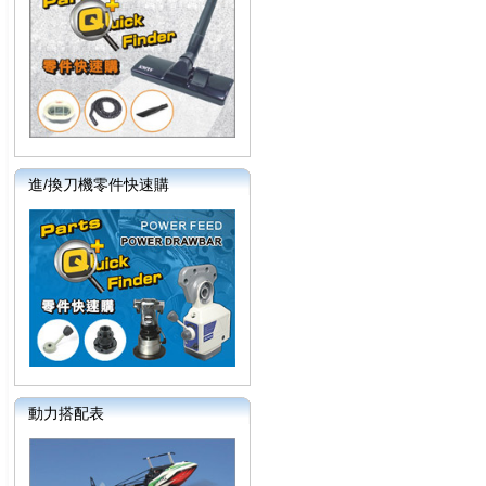
進/換刀機零件快速購
動力搭配表