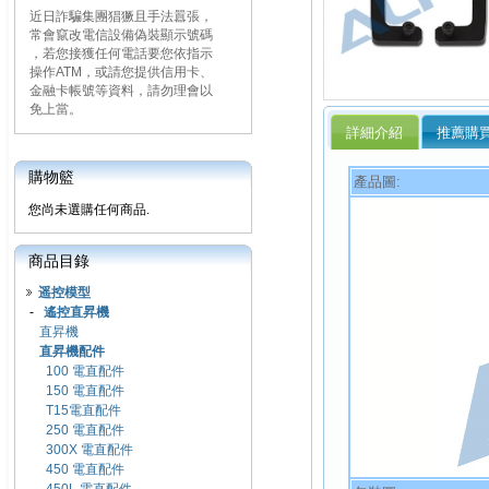
近日詐騙集團猖獗且手法囂張，
常會竄改電信設備偽裝顯示號碼
，若您接獲任何電話要您依指示
操作ATM，或請您提供信用卡、
金融卡帳號等資料，請勿理會以
免上當。
詳細介紹
推薦購
購物籃
產品圖:
您尚未選購任何商品.
商品目錄
遥控模型
-
遙控直昇機
直昇機
直昇機配件
100 電直配件
150 電直配件
T15電直配件
250 電直配件
300X 電直配件
450 電直配件