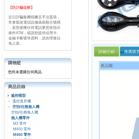
【防詐騙提醒】
近日詐騙集團猖獗且手法囂張，
常會竄改電信設備偽裝顯示號碼
，若您接獲任何電話要您依指示
操作ATM，或請您提供信用卡、
金融卡帳號等資料，請勿理會以
免上當。
詳細介紹
推薦購
購物籃
產品圖:
您尚未選購任何商品.
商品目錄
遙控模型
-
遙控直昇機
-
空拍/任務無人機
空拍/任務無人機
無人機零件
M3 零件
M450 零件
M460 零件