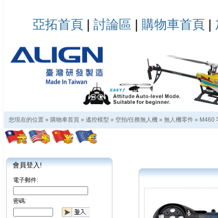
亞拓首頁
|
討論區
|
購物車首頁
|
您現在的位置 »
購物車首頁
»
遙控模型
»
空拍/任務無人機
»
無人機零件
»
M460
會員登入!
電子郵件:
密碼: