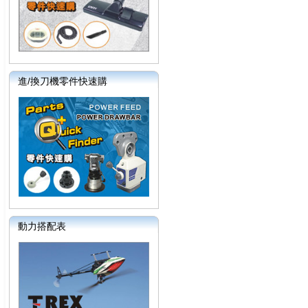
進/換刀機零件快速購
動力搭配表