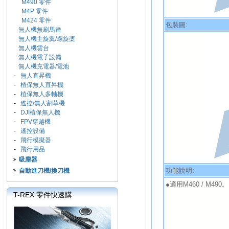
M490 零件
M4P 零件
M424 零件
包裝圖:
無人機無刷馬達
無人機主旋翼/螺旋槳
無人機雲台
無人機電子設備
無人機充電器/電池
-
無人直昇機
-
植保無人直昇機
-
植保無人多軸機
-
遙控/無人割草機
-
DJI植保無人機
-
FPV穿越機
-
遙控設備
-
飛行模擬器
-
飛行用品
吸塵器
功能說明:
自動進刀機/換刀機
●適用M460 / M490。
T-REX 零件快速購