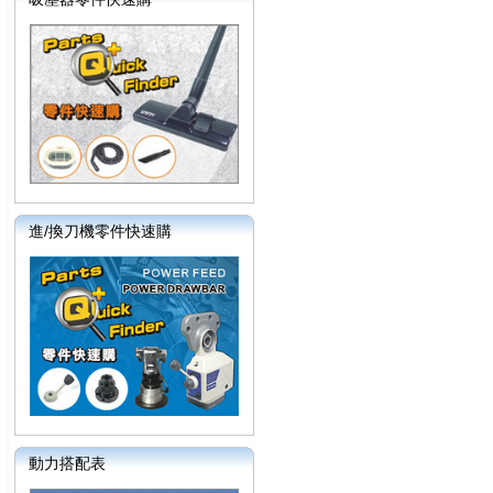
進/換刀機零件快速購
動力搭配表