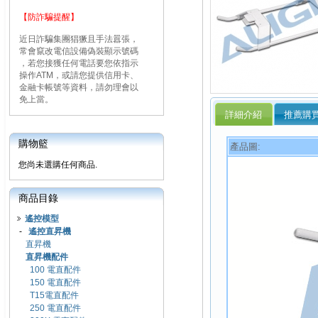
【防詐騙提醒】
近日詐騙集團猖獗且手法囂張，
常會竄改電信設備偽裝顯示號碼
，若您接獲任何電話要您依指示
操作ATM，或請您提供信用卡、
金融卡帳號等資料，請勿理會以
免上當。
詳細介紹
推薦購
購物籃
產品圖:
您尚未選購任何商品.
商品目錄
遙控模型
-
遙控直昇機
直昇機
直昇機配件
100 電直配件
150 電直配件
T15電直配件
250 電直配件