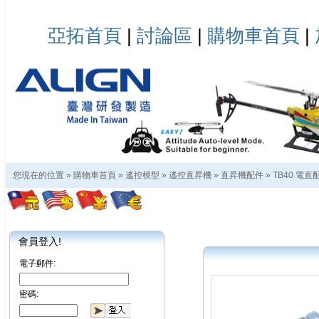
亞拓首頁
|
討論區
|
購物車首頁
|
您現在的位置 »
購物車首頁
»
遙控模型
»
遙控直昇機
»
直昇機配件
»
TB40 電直
會員登入!
電子郵件:
密碼: