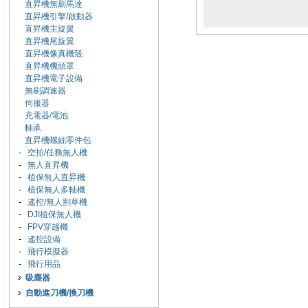
直昇機無刷馬達
直昇機引擎/啟動器
直昇機主旋翼
直昇機尾旋翼
直昇機像真機殼
直昇機機頭罩
直昇機電子設備
無刷調速器
伺服器
充電器/電池
軸承
直昇機螺絲零件包
-
空拍/任務無人機
-
無人直昇機
-
植保無人直昇機
-
植保無人多軸機
-
遙控/無人割草機
-
DJI植保無人機
-
FPV穿越機
-
遙控設備
-
飛行模擬器
-
飛行用品
吸塵器
自動進刀機/換刀機