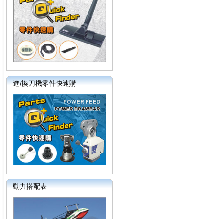
進/換刀機零件快速購
動力搭配表