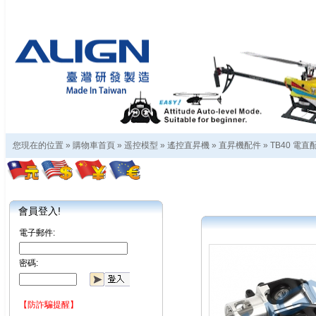
您現在的位置 »
購物車首頁
»
遥控模型
»
遙控直昇機
»
直昇機配件
»
TB40 電直
會員登入!
電子郵件:
密碼:
【防詐騙提醒】