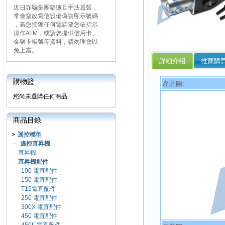
近日詐騙集團猖獗且手法囂張，
常會竄改電信設備偽裝顯示號碼
，若您接獲任何電話要您依指示
操作ATM，或請您提供信用卡、
金融卡帳號等資料，請勿理會以
免上當。
詳細介紹
推薦購
購物籃
產品圖:
您尚未選購任何商品.
商品目錄
遥控模型
-
遙控直昇機
直昇機
直昇機配件
100 電直配件
150 電直配件
T15電直配件
250 電直配件
300X 電直配件
450 電直配件