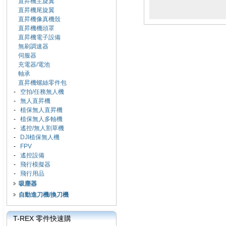
直昇機主旋翼
直昇機尾旋翼
直昇機像真機殼
直昇機機頭罩
直昇機電子設備
無刷調速器
伺服器
充電器/電池
軸承
直昇機螺絲零件包
-
空拍/任務無人機
-
無人直昇機
-
植保無人直昇機
-
植保無人多軸機
-
遙控/無人割草機
-
DJI植保無人機
-
FPV
-
遙控設備
-
飛行模擬器
-
飛行用品
吸塵器
自動進刀機/換刀機
T-REX 零件快速購