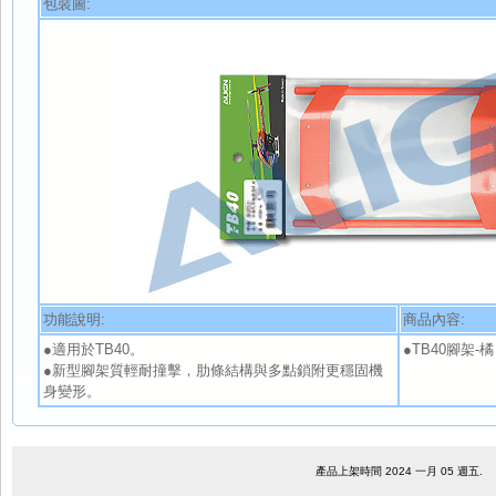
包裝圖:
功能說明:
商品內容:
●適用於TB40。
●TB40腳架-橘 
●新型腳架質輕耐撞擊，肋條結構與多點鎖附更穩固機
身變形。
產品上架時間 2024 一月 05 週五.