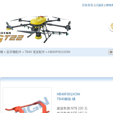
亞拓首頁
|
討論區
|
購物
機
»
直昇機配件
»
TB40 電直配件
»
HB40F001XOW
HB40F001XOW
TB40腳架-橘
建議售價:NT$ 220 元