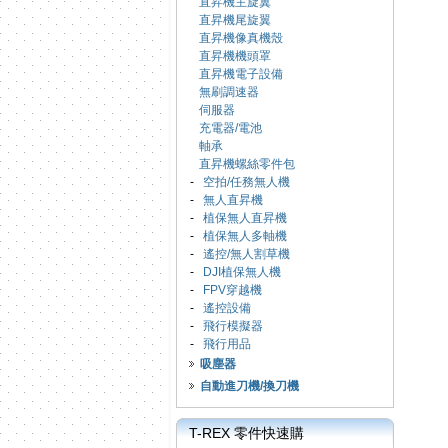
直昇機主旋翼
直昇機尾旋翼
直昇機像真機殼
直昇機機頭罩
直昇機電子設備
無刷調速器
伺服器
充電器/電池
軸承
直昇機螺絲零件包
-
空拍/任務無人機
-
無人直昇機
-
植保無人直昇機
-
植保無人多軸機
-
遙控/無人割草機
-
DJI植保無人機
-
FPV穿越機
-
遙控設備
-
飛行模擬器
-
飛行用品
吸塵器
自動進刀機/換刀機
T-REX 零件快速購