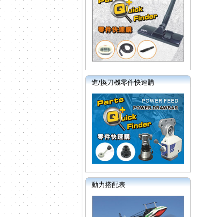
進/換刀機零件快速購
動力搭配表