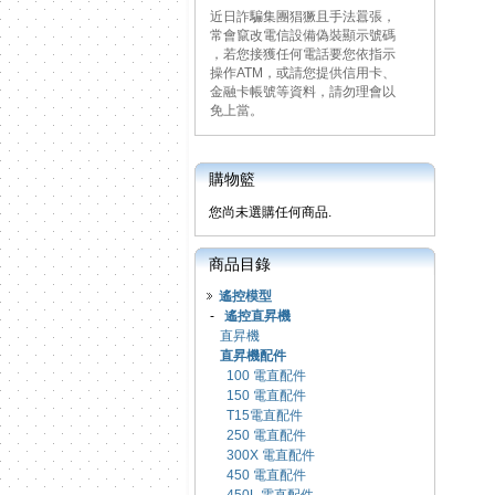
近日詐騙集團猖獗且手法囂張，
常會竄改電信設備偽裝顯示號碼
，若您接獲任何電話要您依指示
操作ATM，或請您提供信用卡、
金融卡帳號等資料，請勿理會以
免上當。
購物籃
您尚未選購任何商品.
商品目錄
遙控模型
-
遙控直昇機
直昇機
直昇機配件
100 電直配件
150 電直配件
T15電直配件
250 電直配件
300X 電直配件
450 電直配件