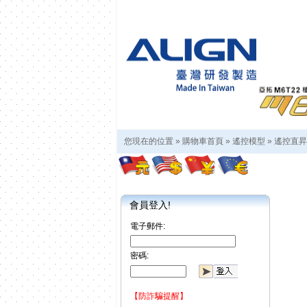
您現在的位置 »
購物車首頁
»
遙控模型
»
遙控直昇
會員登入!
電子郵件:
密碼:
【防詐騙提醒】