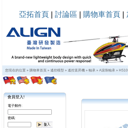
亞拓首頁
|
討論區
|
購物車首頁
|
您現在的位置 »
購物車首頁
»
遙控模型
»
遙控直昇機
»
軸承
»
A滾珠軸承
»
HS10
會員登入!
電子郵件:
密碼: