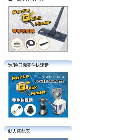
進/換刀機零件快速購
動力搭配表