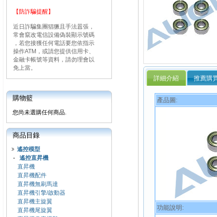
【防詐騙提醒】
近日詐騙集團猖獗且手法囂張，
常會竄改電信設備偽裝顯示號碼
，若您接獲任何電話要您依指示
操作ATM，或請您提供信用卡、
金融卡帳號等資料，請勿理會以
免上當。
詳細介紹
推薦購
購物籃
產品圖:
您尚未選購任何商品.
商品目錄
遙控模型
-
遙控直昇機
直昇機
直昇機配件
直昇機無刷馬達
直昇機引擎/啟動器
直昇機主旋翼
功能說明:
直昇機尾旋翼