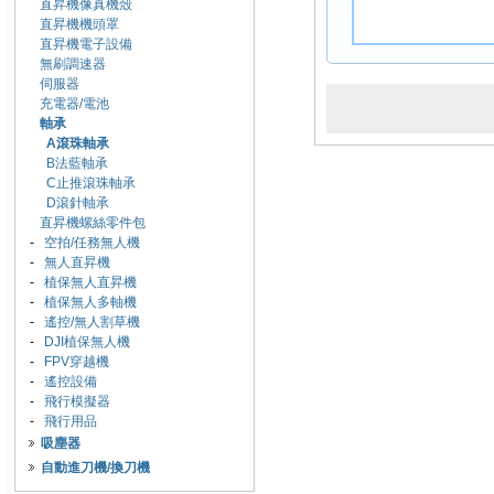
直昇機像真機殼
直昇機機頭罩
直昇機電子設備
無刷調速器
伺服器
充電器/電池
軸承
A滾珠軸承
B法藍軸承
C止推滾珠軸承
D滾針軸承
直昇機螺絲零件包
-
空拍/任務無人機
-
無人直昇機
-
植保無人直昇機
-
植保無人多軸機
-
遙控/無人割草機
-
DJI植保無人機
-
FPV穿越機
-
遙控設備
-
飛行模擬器
-
飛行用品
吸塵器
自動進刀機/換刀機