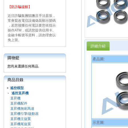
【防詐騙提醒】
近日詐騙集團猖獗且手法囂張，
常會竄改電信設備偽裝顯示號碼
，若您接獲任何電話要您依指示
操作ATM，或請您提供信用卡、
金融卡帳號等資料，請勿理會以
免上當。
詳細介紹
購物籃
產品圖:
您尚未選購任何商品.
商品目錄
遙控模型
-
遙控直昇機
直昇機
直昇機配件
直昇機無刷馬達
直昇機引擎/啟動器
直昇機主旋翼
示意圖:
直昇機尾旋翼