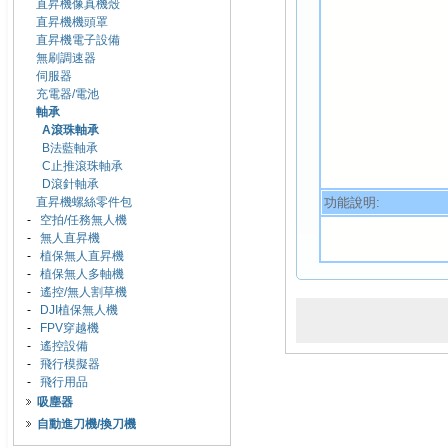
直昇機像真機殼
直昇機機頭罩
直昇機電子設備
無刷調速器
伺服器
充電器/電池
軸承
A滾珠軸承
B法藍軸承
C止推滾珠軸承
D滾針軸承
功能說明:
直昇機螺絲零件包
-
空拍/任務無人機
-
無人直昇機
-
植保無人直昇機
-
植保無人多軸機
-
遙控/無人割草機
-
DJI植保無人機
-
FPV穿越機
-
遙控設備
-
飛行模擬器
-
飛行用品
吸塵器
自動進刀機/換刀機