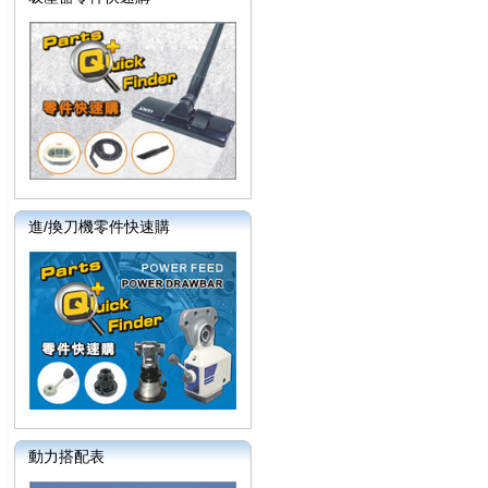
進/換刀機零件快速購
動力搭配表