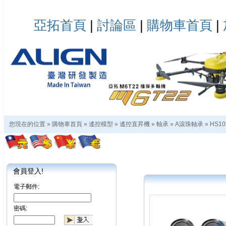
亞拓首頁
|
討論區
|
購物車首頁
|
您現在的位置 »
購物車首頁
»
遙控模型
»
遙控直昇機
»
軸承
»
A滾珠軸承
»
HS10
會員登入!
電子郵件:
密碼: