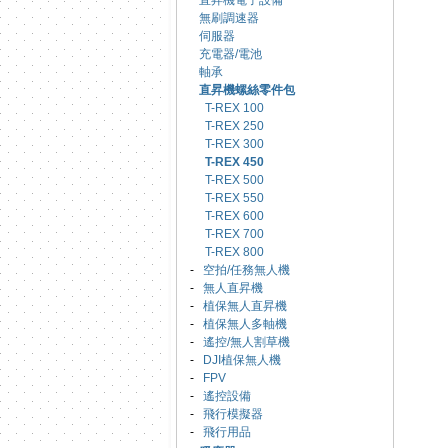
直昇機電子設備
無刷調速器
伺服器
充電器/電池
軸承
直昇機螺絲零件包
T-REX 100
T-REX 250
T-REX 300
T-REX 450
T-REX 500
T-REX 550
T-REX 600
T-REX 700
T-REX 800
-
空拍/任務無人機
-
無人直昇機
-
植保無人直昇機
-
植保無人多軸機
-
遙控/無人割草機
-
DJI植保無人機
-
FPV
-
遙控設備
-
飛行模擬器
-
飛行用品