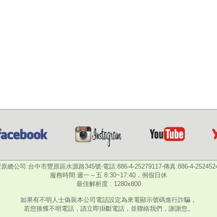
原總公司:台中市豐原區水源路345號‧電話:886-4-25279117‧傳真:886-4-252452
服務時間:週一～五 8:30~17:40，例假日休
最佳解析度 : 1280x800
如果有不明人士偽裝本公司電話設定為來電顯示號碼進行詐騙，
若您接獲不明電話，請立即掛斷電話，並聯絡我們，謝謝您。