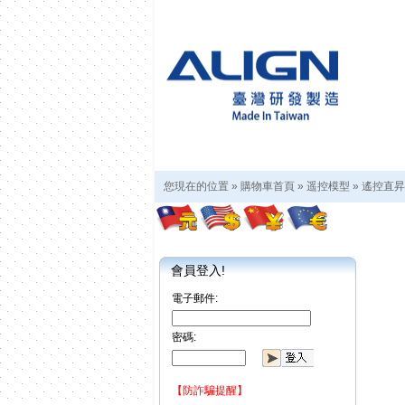
您現在的位置 »
購物車首頁
»
遥控模型
»
遙控直昇
會員登入!
電子郵件:
密碼:
【防詐騙提醒】