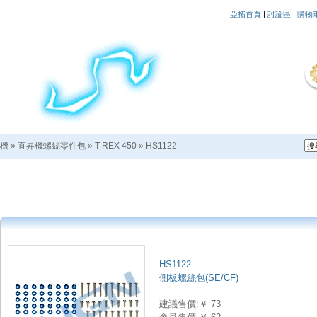
亞拓首頁
|
討論區
|
購物
機
»
直昇機螺絲零件包
»
T-REX 450
»
HS1122
HS1122
側板螺絲包(SE/CF)
建議售價:￥ 73