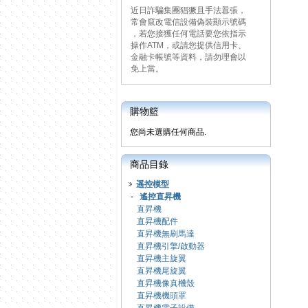
近日詐騙集團猖獗且手法囂張，
常會竄改電信設備偽裝顯示號碼
，若您接獲任何電話要您依指示
操作ATM，或請您提供信用卡、
金融卡帳號等資料，請勿理會以
免上當。
購物籃
您尚未選購任何商品.
商品目錄
遥控模型
-
遙控直昇機
直昇機
直昇機配件
直昇機無刷馬達
直昇機引擎/啟動器
直昇機主旋翼
直昇機尾旋翼
直昇機像真機殼
直昇機機頭罩