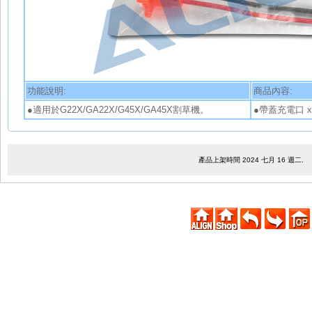
功能說明:
商品內容:
●適用於G22X/GA22X/G45X/GA45X割草機。
●帶蓋充電口 x
產品上架時間 2024 七月 16 週二.