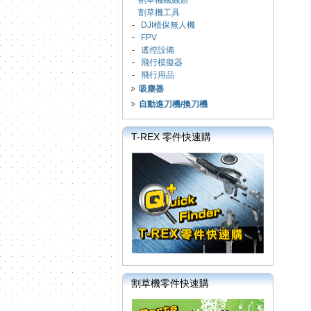
割草機螺絲類
割草機工具
-
DJI植保無人機
-
FPV
-
遙控設備
-
飛行模擬器
-
飛行用品
吸塵器
自動進刀機/換刀機
T-REX 零件快速購
割草機零件快速購