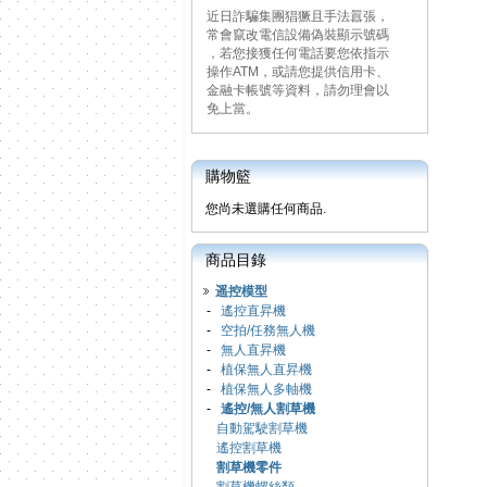
近日詐騙集團猖獗且手法囂張，
常會竄改電信設備偽裝顯示號碼
，若您接獲任何電話要您依指示
操作ATM，或請您提供信用卡、
金融卡帳號等資料，請勿理會以
免上當。
購物籃
您尚未選購任何商品.
商品目錄
遥控模型
-
遙控直昇機
-
空拍/任務無人機
-
無人直昇機
-
植保無人直昇機
-
植保無人多軸機
-
遙控/無人割草機
自動駕駛割草機
遙控割草機
割草機零件