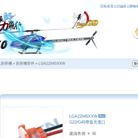
亞拓首頁
|
討論區
|
購物
人割草機
»
割草機零件
»
LGA22045XXW
LGA22045XXW
G22/G45帶蓋充電口
建議售價:￥ 36