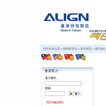
您現在的位置 »
購物車首頁
»
遙控模型
»
遙控/無
會員登入!
電子郵件:
密碼:
【防詐騙提醒】