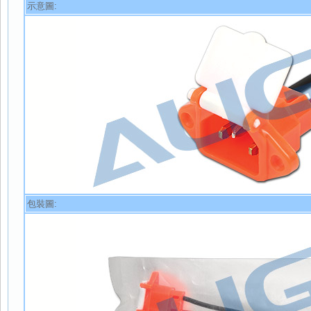
示意圖:
包裝圖: