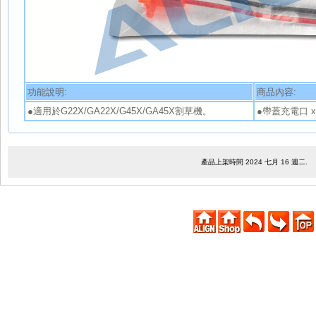
功能說明:
商品內容:
●適用於G22X/GA22X/G45X/GA45X割草機。
●帶蓋充電口 x
產品上架時間 2024 七月 16 週二.