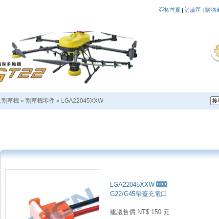
亞拓首頁
|
討論區
|
購物
人割草機
»
割草機零件
»
LGA22045XXW
LGA22045XXW
G22/G45帶蓋充電口
建議售價:NT$ 150 元