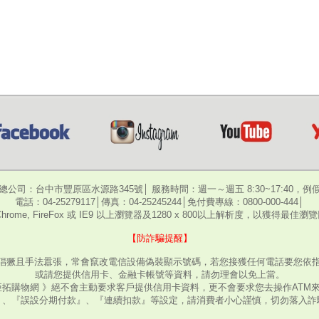
總公司：台中市豐原區水源路345號│ 服務時間：週一～週五 8:30~17:40，例
電話：04-25279117│傳真：04-25245244│免付費專線：0800-000-444│
hrome, FireFox 或 IE9 以上瀏覽器及1280 x 800以上解析度，以獲得最佳
【防詐騙提醒】
猖獗且手法囂張，常會竄改電信設備偽裝顯示號碼，若您接獲任何電話要您依指
或請您提供信用卡、金融卡帳號等資料，請勿理會以免上當。
亞拓購物網 》絕不會主動要求客戶提供信用卡資料，更不會要求您去操作ATM
』、『誤設分期付款』、『連續扣款』等設定，請消費者小心謹慎，切勿落入詐