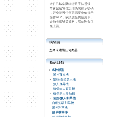
近日詐騙集團猖獗且手法囂張，
常會竄改電信設備偽裝顯示號碼
，若您接獲任何電話要您依指示
操作ATM，或請您提供信用卡、
金融卡帳號等資料，請勿理會以
免上當。
購物籃
您尚未選購任何商品.
商品目錄
遙控模型
-
遙控直昇機
-
空拍/任務無人機
-
無人直昇機
-
植保無人直昇機
-
植保無人多軸機
-
遙控/無人割草機
自動駕駛割草機
遙控割草機
割草機零件