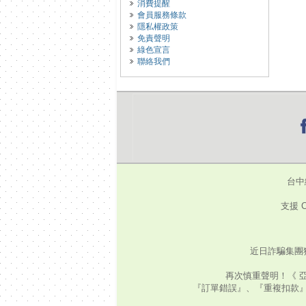
消費提醒
會員服務條款
隱私權政策
免責聲明
綠色宣言
聯絡我們
台中
支援 C
近日詐騙集團
再次慎重聲明！《 
『訂單錯誤』、『重複扣款