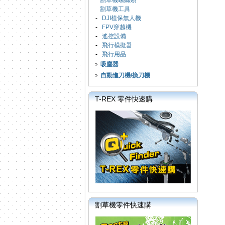
割草機螺絲類
割草機工具
-
DJI植保無人機
-
FPV穿越機
-
遙控設備
-
飛行模擬器
-
飛行用品
吸塵器
自動進刀機/換刀機
T-REX 零件快速購
割草機零件快速購