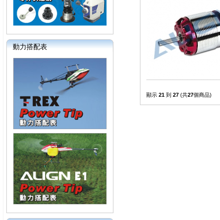
動力搭配表
顯示
21
到
27
(共
27
個商品)