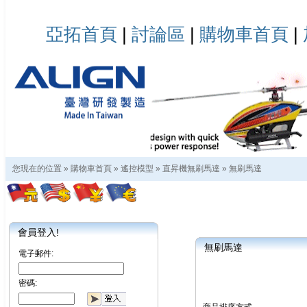
亞拓首頁
|
討論區
|
購物車首頁
|
您現在的位置 »
購物車首頁
»
遙控模型
»
直昇機無刷馬達
»
無刷馬達
會員登入!
無刷馬達
電子郵件:
密碼: