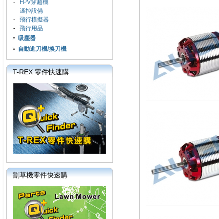
-
FPV穿越機
-
遙控設備
-
飛行模擬器
-
飛行用品
吸塵器
自動進刀機/換刀機
T-REX 零件快速購
割草機零件快速購