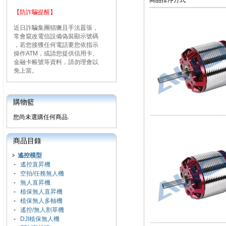
商品排序方式
【防詐騙提醒】
近日詐騙集團猖獗且手法囂張，
常會竄改電信設備偽裝顯示號碼
，若您接獲任何電話要您依指示
操作ATM，或請您提供信用卡、
金融卡帳號等資料，請勿理會以
免上當。
購物籃
您尚未選購任何商品.
商品目錄
遙控模型
-
遙控直昇機
-
空拍/任務無人機
-
無人直昇機
-
植保無人直昇機
-
植保無人多軸機
-
遙控/無人割草機
-
DJI植保無人機