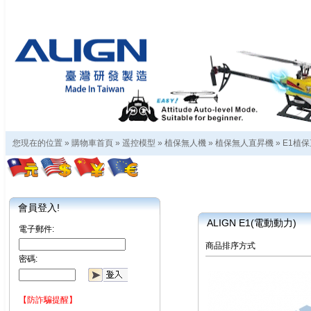
您現在的位置 »
購物車首頁
»
遥控模型
»
植保無人機
»
植保無人直昇機
»
E1植
會員登入!
ALIGN E1(電動動力)
電子郵件:
商品排序方式
密碼:
【防詐騙提醒】