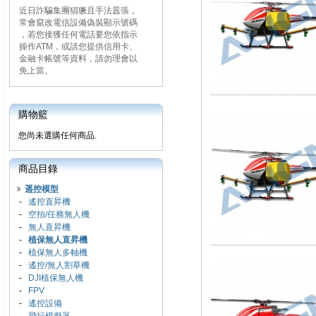
近日詐騙集團猖獗且手法囂張，
常會竄改電信設備偽裝顯示號碼
，若您接獲任何電話要您依指示
操作ATM，或請您提供信用卡、
金融卡帳號等資料，請勿理會以
免上當。
購物籃
您尚未選購任何商品.
商品目錄
遥控模型
-
遙控直昇機
-
空拍/任務無人機
-
無人直昇機
-
植保無人直昇機
-
植保無人多軸機
-
遙控/無人割草機
-
DJI植保無人機
-
FPV
-
遙控設備