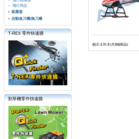
-
飛行模擬器
-
飛行用品
吸塵器
自動進刀機/換刀機
T-REX 零件快速購
顯示
1
到
3
(共
3
個商品)
割草機零件快速購