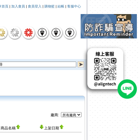
車首頁
|
加入會員
|
會員登入
|
購物籃
|
結帳
|
客服中心
廠商:
商品名稱
上架日期