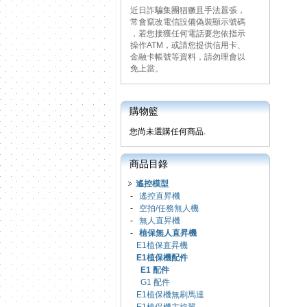
近日詐騙集團猖獗且手法囂張，
常會竄改電信設備偽裝顯示號碼
，若您接獲任何電話要您依指示
操作ATM，或請您提供信用卡、
金融卡帳號等資料，請勿理會以
免上當。
購物籃
您尚未選購任何商品.
商品目錄
遙控模型
-
遙控直昇機
-
空拍/任務無人機
-
無人直昇機
-
植保無人直昇機
E1植保直昇機
E1植保機配件
E1 配件
G1 配件
E1植保機無刷馬達