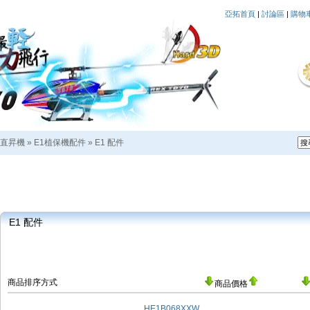
亞拓首頁
|
討論區
|
購物
直昇機
»
E1植保機配件
»
E1 配件
E1 配件
商品排序方式
商品價格
HE1B068XXW