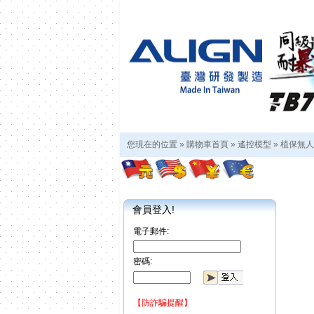
您現在的位置 »
購物車首頁
»
遙控模型
»
植保無人
會員登入!
電子郵件:
密碼:
【防詐騙提醒】