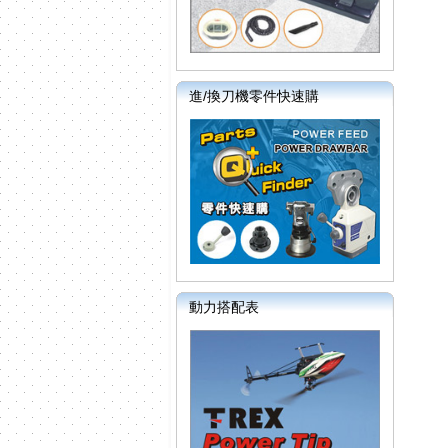
進/換刀機零件快速購
動力搭配表