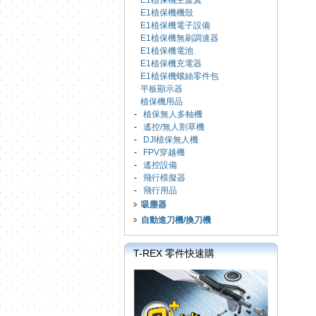
E1植保機主旋翼
E1植保機機殼
E1植保機電子設備
E1植保機無刷調速器
E1植保機電池
E1植保機充電器
E1植保機螺絲零件包
平板顯示器
植保機用品
-
植保無人多軸機
-
遙控/無人割草機
-
DJI植保無人機
-
FPV穿越機
-
遙控設備
-
飛行模擬器
-
飛行用品
吸塵器
自動進刀機/換刀機
T-REX 零件快速購