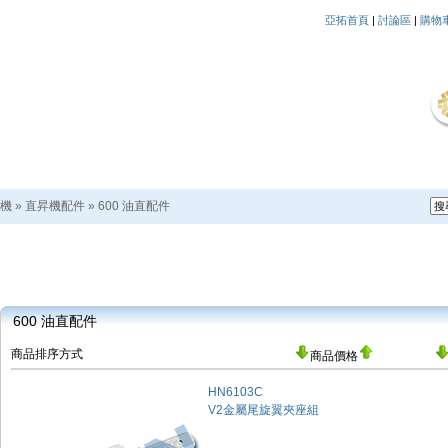
亞拓首頁
|
討論區
|
購物
機
»
直昇機配件
»
600 油直配件
600 油直配件
商品排序方式
商品價格
HN6103C
V2金屬尾旋翼夾座組