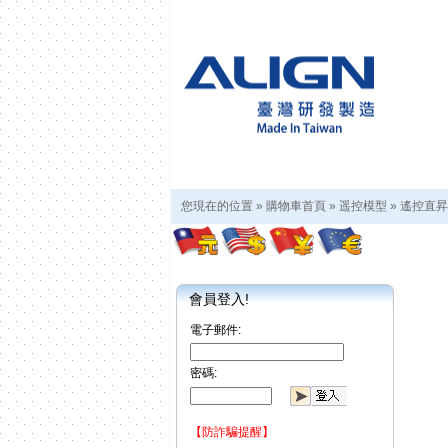
您現在的位置 »
購物車首頁
»
遥控模型
»
遙控直昇
會員登入!
電子郵件:
密碼:
【防詐騙提醒】