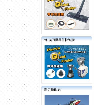
進/換刀機零件快速購
動力搭配表