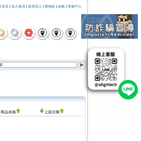
車首頁
|
加入會員
|
會員登入
|
購物籃
|
結帳
|
客服中心
商品名稱
上架日期