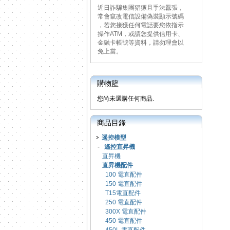
近日詐騙集團猖獗且手法囂張，
常會竄改電信設備偽裝顯示號碼
，若您接獲任何電話要您依指示
操作ATM，或請您提供信用卡、
金融卡帳號等資料，請勿理會以
免上當。
購物籃
您尚未選購任何商品.
商品目錄
遥控模型
-
遙控直昇機
直昇機
直昇機配件
100 電直配件
150 電直配件
T15電直配件
250 電直配件
300X 電直配件
450 電直配件