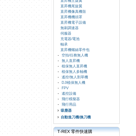
直昇機主旋翼
直昇機尾旋翼
直昇機像真機殼
直昇機機頭罩
直昇機電子設備
無刷調速器
伺服器
充電器/電池
軸承
直昇機螺絲零件包
-
空拍/任務無人機
-
無人直昇機
-
植保無人直昇機
-
植保無人多軸機
-
遙控/無人割草機
-
DJI植保無人機
-
FPV
-
遙控設備
-
飛行模擬器
-
飛行用品
吸塵器
自動進刀機/換刀機
T-REX 零件快速購