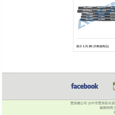
顯示
1
到
20
(共
91
個商品)
豐原總公司:台中市豐原區水源路345號‧
服務時間:週