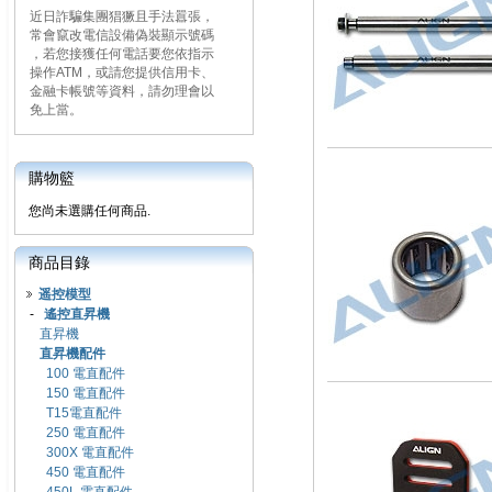
近日詐騙集團猖獗且手法囂張，
常會竄改電信設備偽裝顯示號碼
，若您接獲任何電話要您依指示
操作ATM，或請您提供信用卡、
金融卡帳號等資料，請勿理會以
免上當。
購物籃
您尚未選購任何商品.
商品目錄
遥控模型
-
遙控直昇機
直昇機
直昇機配件
100 電直配件
150 電直配件
T15電直配件
250 電直配件
300X 電直配件
450 電直配件