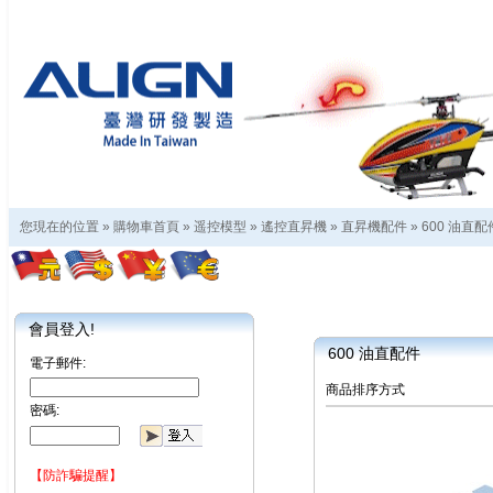
您現在的位置 »
購物車首頁
»
遥控模型
»
遙控直昇機
»
直昇機配件
»
600 油直配
會員登入!
600 油直配件
電子郵件:
商品排序方式
密碼:
【防詐騙提醒】