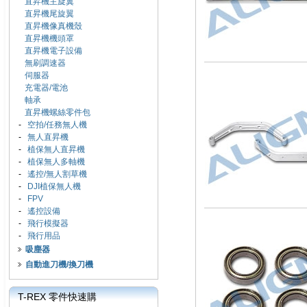
直昇機主旋翼
直昇機尾旋翼
直昇機像真機殼
直昇機機頭罩
直昇機電子設備
無刷調速器
伺服器
充電器/電池
軸承
直昇機螺絲零件包
-
空拍/任務無人機
-
無人直昇機
-
植保無人直昇機
-
植保無人多軸機
-
遙控/無人割草機
-
DJI植保無人機
-
FPV
-
遙控設備
-
飛行模擬器
-
飛行用品
吸塵器
自動進刀機/換刀機
T-REX 零件快速購