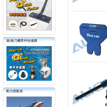
進/換刀機零件快速購
動力搭配表