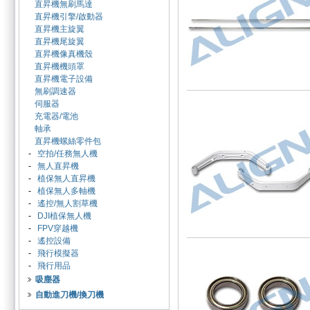
直昇機無刷馬達
直昇機引擎/啟動器
直昇機主旋翼
直昇機尾旋翼
直昇機像真機殼
直昇機機頭罩
直昇機電子設備
無刷調速器
伺服器
充電器/電池
軸承
直昇機螺絲零件包
-
空拍/任務無人機
-
無人直昇機
-
植保無人直昇機
-
植保無人多軸機
-
遙控/無人割草機
-
DJI植保無人機
-
FPV穿越機
-
遙控設備
-
飛行模擬器
-
飛行用品
吸塵器
自動進刀機/換刀機