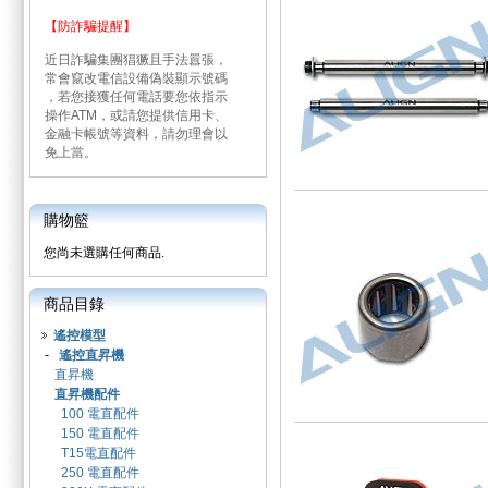
【防詐騙提醒】
近日詐騙集團猖獗且手法囂張，
常會竄改電信設備偽裝顯示號碼
，若您接獲任何電話要您依指示
操作ATM，或請您提供信用卡、
金融卡帳號等資料，請勿理會以
免上當。
購物籃
您尚未選購任何商品.
商品目錄
遙控模型
-
遙控直昇機
直昇機
直昇機配件
100 電直配件
150 電直配件
T15電直配件
250 電直配件