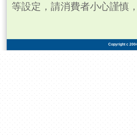
料，更不會要求您去操
『訂單錯誤』、『重複扣款
等設定，請消費者小心謹慎
Copyright c 2