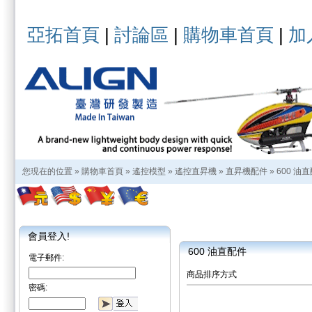
亞拓首頁
|
討論區
|
購物車首頁
|
加
您現在的位置 »
購物車首頁
»
遙控模型
»
遙控直昇機
»
直昇機配件
»
600 油
會員登入!
600 油直配件
電子郵件:
商品排序方式
密碼: