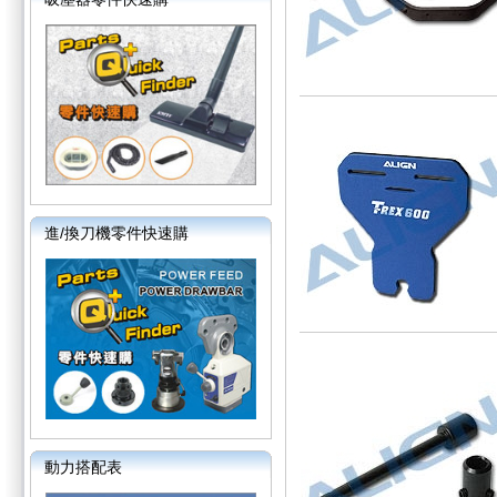
進/換刀機零件快速購
動力搭配表